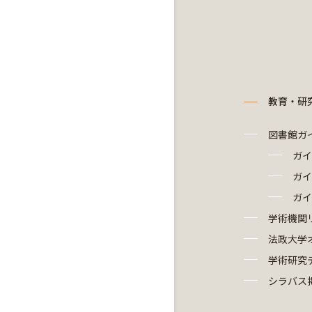
教育・研
図書館ガ
ガイ
ガイ
ガイ
学術機関
法政大学
学術研究
シラバス