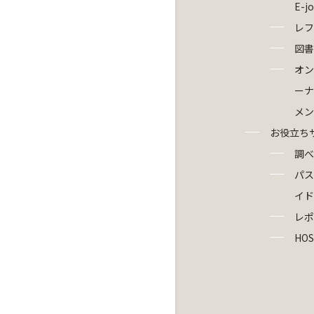
E-j
レフ
図書
オン
ーナ
メン
お役立ち
調べ
パス
イド
レポ
HOS