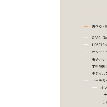
調べる・
OPAC（
HOSEI Se
オンライ
電子ジャ
学術機関
デジタル
サーチガ
オン
ーナ
（Ca