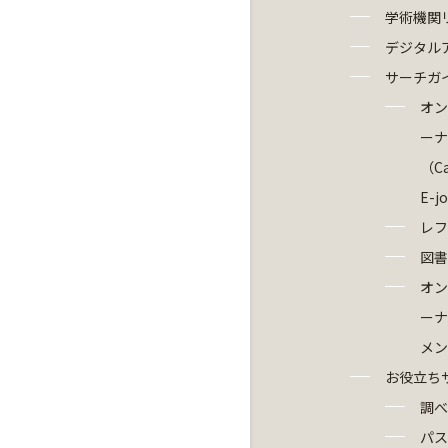
学術機関
デジタル
サーチガ
オン
ーナ
（Ca
E-j
レフ
図書
オン
ーナ
メン
お役立ち
調べ
パス