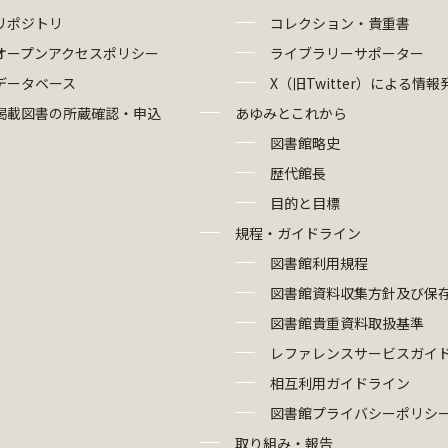
リポジトリ
コレクション・貴重書
オープンアクセスポリシー
ライブラリーサポーター
データベース
X（旧Twitter）による情報
掲載図書の所蔵確認・申込
あゆみとこれから
図書館略史
歴代館長
目的と目標
規程・ガイドライン
図書館利用規程
図書館資料収集方針及び保
図書館貴重資料取扱基準
レファレンスサービスガイ
相互利用ガイドライン
図書館プライバシーポリシ
取り組み・報告