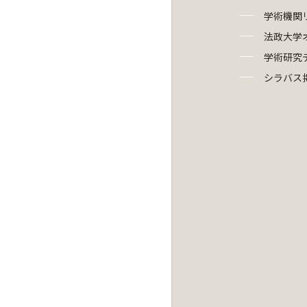
学術機関
法政大学
学術研究
シラバス