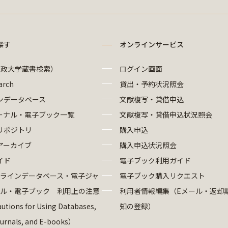
探す
オンラインサービス
法政大学蔵書検索）
ログイン画面
arch
貸出・予約状況照会
ンデータベース
文献複写・貸借申込
ーナル・電子ブック一覧
文献複写・貸借申込状況照会
リポジトリ
購入申込
アーカイブ
購入申込状況照会
イド
電子ブック利用ガイド
ラインデータベース・電子ジャ
電子ブック購入リクエスト
ル・電子ブック 利用上の注意
利用者情報編集（Eメール・返却
utions for Using Databases,
知の登録）
ournals, and E-books）