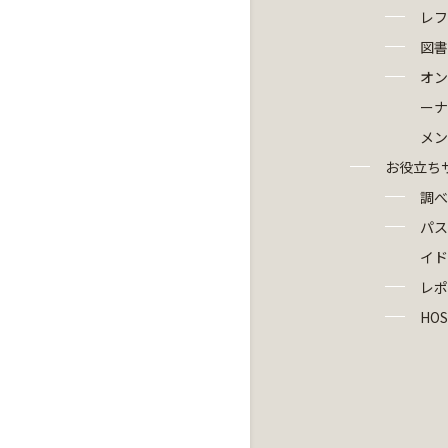
レフ
図書
オン
ーナ
メン
お役立ち
調べ
パス
イド
レポ
HOS