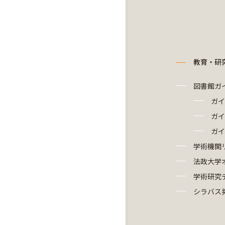
教育・研
図書館ガ
ガイ
ガイ
ガイ
学術機関
法政大学
学術研究
シラバス