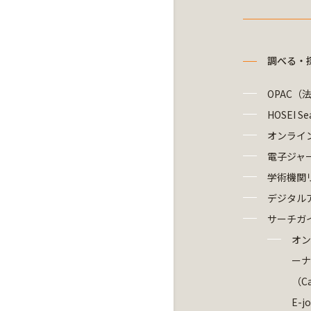
調べる・
OPAC（
HOSEI Se
オンライ
電子ジャ
学術機関
デジタル
サーチガ
オン
ーナ
（Ca
E-j