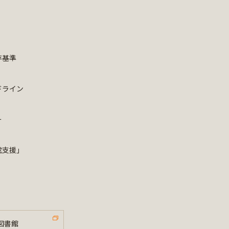
存基準
ドライン
ー
成支援」
図書館