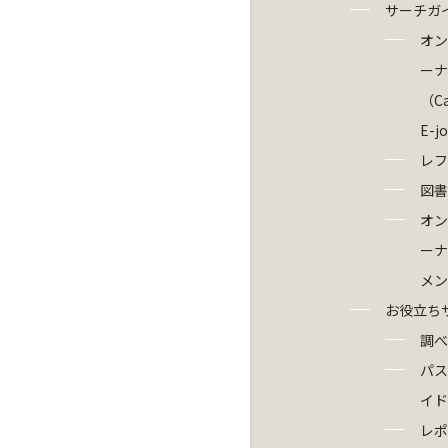
サーチガ
オン
ーナ
（Ca
E-j
レフ
図書
オン
ーナ
メン
お役立ち
調べ
パス
イド
レポ