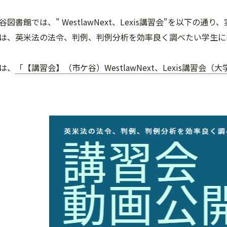
図書館では、" WestlawNext、Lexis講習会"を以下の通
は、英米法の法令、判例、判例分析を効率良く調べたい学生に向けて、
は、
「【講習会】（市ケ谷）WestlawNext、Lexis講習会（