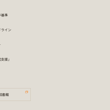
存基準
ドライン
ー
成支援」
図書館