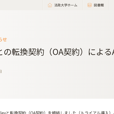
法政大学ホーム
図書館
らせ
eyとの転換契約（OA契約）によ
日
ileyと転換契約（OA契約）を締結しました（トライアル導入）