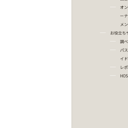
オン
ーナ
メン
お役立ち
調べ
パス
イド
レポ
HOS