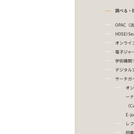
調べる・
OPAC（
HOSEI Se
オンライ
電子ジャ
学術機関
デジタル
サーチガ
オン
ーナ
（Ca
E-j
レフ
図書