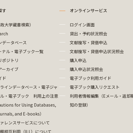
探す
オンラインサービス
法政大学蔵書検索）
ログイン画面
arch
貸出・予約状況照会
ンデータベース
文献複写・貸借申込
ーナル・電子ブック一覧
文献複写・貸借申込状況照会
リポジトリ
購入申込
アーカイブ
購入申込状況照会
イド
電子ブック利用ガイド
ラインデータベース・電子ジャ
電子ブック購入リクエスト
ル・電子ブック 利用上の注意
利用者情報編集（Eメール・返却
utions for Using Databases,
知の登録）
ournals, and E-books）
ァレンスサービスについて
館相互利用（ILL）について