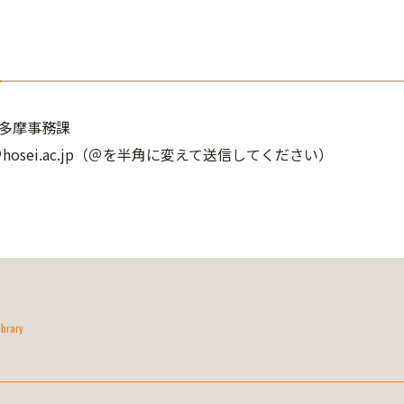
多摩事務課
bt＠hosei.ac.jp（＠を半角に変えて送信してください）
ibrary