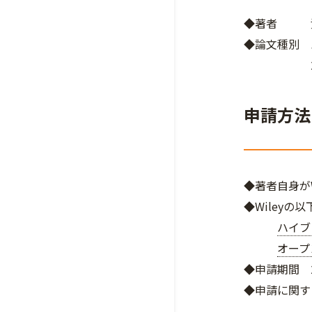
◆著者 責任著
◆論文種別 
2026年
申請方法
◆著者自身がWi
◆Wiley
ハイブ
オープ
◆申請期間 2
◆申請に関す