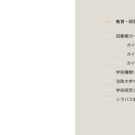
教育・研
図書館ガ
ガイ
ガイ
ガイ
学術機関
法政大学
学術研究
シラバス