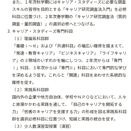
また、１年次秋学期にはキャリア・スタディーズに必要な調査
スキルの習得を目的とする「キャリア研究調査法入門」を必修
科目に位置づけ、２年次春学期の「キャリア研究調査法（質的
調査・量的調査）」の選択必修へとつなげる。
キャリア・スタディーズ専門科目
（１）理論系科目群
「基礎Ⅰ～Ⅲ」および「共通科目」の幅広い履修を踏まえて、
「発達・教育キャリア」「ビジネスキャリア」「ライフキャリ
ア」の３領域のいずれかを軸にしつつ、２年次からは「専門
Ⅰ」科目、３年次からは「専門Ⅱ」科目において専門的な学び
を深めるよう促す。これらと「関連」科目をあわせた系統的な
履修を促す。
（２）実践系科目群
国内外の企業や地方自治体、学校やＮＰＯなどにおいて、人々
と直接かかわる実践を通して、「自己のキャリアを開拓する
力」「他者のキャリアを支援する力」の形成を図る実践系科目
群を選択必修科目に位置づけ、知識と実践の統合を促す。
（３）少人数演習型授業（演習）