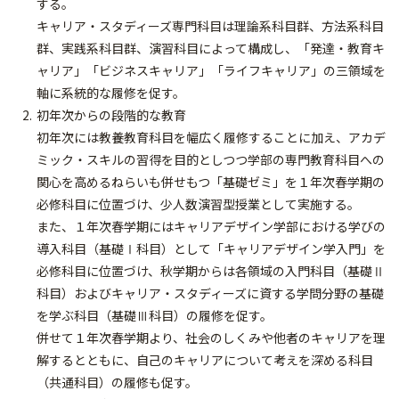
する。
キャリア・スタディーズ専門科目は理論系科目群、方法系科目
群、実践系科目群、演習科目によって構成し、「発達・教育キ
ャリア」「ビジネスキャリア」「ライフキャリア」の三領域を
軸に系統的な履修を促す。
初年次からの段階的な教育
初年次には教養教育科目を幅広く履修することに加え、アカデ
ミック・スキルの習得を目的としつつ学部の専門教育科目への
関心を高めるねらいも併せもつ「基礎ゼミ」を１年次春学期の
必修科目に位置づけ、少人数演習型授業として実施する。
また、１年次春学期にはキャリアデザイン学部における学びの
導入科目（基礎Ⅰ科目）として「キャリアデザイン学入門」を
必修科目に位置づけ、秋学期からは各領域の入門科目（基礎Ⅱ
科目）およびキャリア・スタディーズに資する学問分野の基礎
を学ぶ科目（基礎Ⅲ科目）の履修を促す。
併せて１年次春学期より、社会のしくみや他者のキャリアを理
解するとともに、自己のキャリアについて考えを深める科目
（共通科目）の履修も促す。