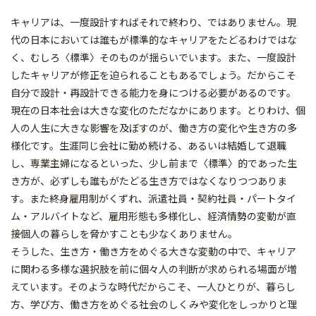
キャリアは、一度設計すればそれで終わり、ではありません。現
代の日本においては誰もが標準的なキャリアをたどるわけではな
く、むしろ〈標準〉そのものが揺らいでいます。また、一度設計
したキャリアが修正を迫られることもあるでしょう。だからこそ
自分で設計・再設計できる能力を身につける必要があるのです。
現在の日本社会は大きな変化のただなかにあります。とりわけ、個
人の人生に大きな影響を及ぼすのが、働き方の変化や生き方の多
様化です。生涯同じ会社に勤め続ける、あるいは結婚して退職
し、専業主婦になるといった、少し前まで〈標準〉的であった生
き方が、必ずしも誰もがたどる生き方ではなくなりつつありま
す。また終身雇用制がくずれ、派遣社員・契約社員・パートタイ
ム・アルバイトなど、雇用形態も多様化し、経済情勢の変動が直
接個人の暮らしを脅かすことも少なくありません。
そうした、生き方・働き方をめぐる大きな変動の中で、キャリア
に関わる多様な選択肢を前に個々人の判断が求められる場面が増
えています。そのような時代だからこそ、一人ひとりが、暮らし
方、学び方、働き方をめぐる社会のしくみや変化をしっかりと理