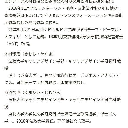
エンジニア人材戦略など多様な人材の採用と活動支援を推進。
2018年11月よりアンダーソン・毛利・友常法律事務所に勤務。
事務長兼CHROとしてデジタルトランスフォーメーションや人事制
度改革などの経営改革に参画。
21年8月より日本マクドナルドにて執行役員チーフ・ピープル・
オフィサーとして勤務。18年3月東京理科大学大学院技術経営修士
（MOT）取得。
木村琢磨（きむら・たくま）
法政大学キャリアデザイン学部・キャリアデザイン学研究科 教
授
博士（東京大学）。専門は組織行動学、ビジネス・アナリティ
クス。研究テーマは社内政治、印象操作など。
熊谷智博（くまがい・ともひろ）
法政大学キャリアデザイン学部・キャリアデザイン学研究科 教
授
東北大学大学院文学研究科博士課程単位取得退学。博士（文
学）。2018年法政大学着任。専門は社会心理学。