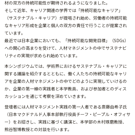
材の双方の持続可能性が期待されるようになりました。
そして近年、キャリア関連の学界では「持続可能なキャリア」
（サステナブル・キャリア）が提唱され始め、労働者の持続可能
なキャリア形成を企業と個人の双方の責任で行うことが提案され
ています。
最近では日本企業においても、「持続可能な開発目標」（SDGs）
への関心の高まりを受けて、人材マネジメントの中でサステナビ
リティの実現が求められ始めています。
本シンポジウムでは、学術界におけるサステナブル・キャリアに
関する議論を紹介するとともに、働く人たちの持続可能なキャリ
アを企業の人材マネジメントの中でどのように実現していけるの
か、企業の第一線の実践者と本学教員、および参加者とのディス
カッションを通じて考察を深めていきます。
登壇者には人材マネジメント実践の第一人者である斎藤由希子氏
（日本マクドナルド人事本部執行役員チーフ・ピープル・オフィサ
ー）をお招きし、実践に基づく講演と、本学部の木村琢磨教授、
熊谷智博教授との対談を行います。