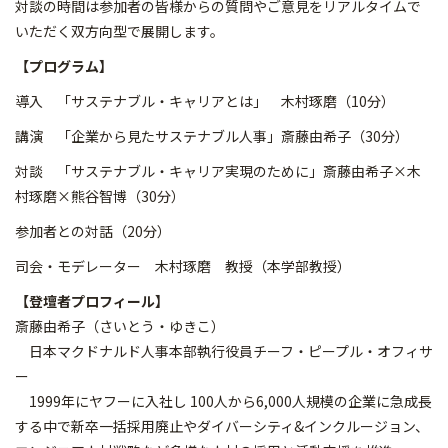
対談の時間は参加者の皆様からの質問やご意見をリアルタイムで
いただく双方向型で展開します。
【プログラム】
導入 「サステナブル・キャリアとは」 木村琢磨（10分）
講演 「企業から見たサステナブル人事」斎藤由希子（30分）
対談 「サステナブル・キャリア実現のために」斎藤由希子×木
村琢磨×熊谷智博（30分）
参加者との対話（20分）
司会・モデレーター 木村琢磨 教授（本学部教授）
【登壇者プロフィール】
斎藤由希子（さいとう・ゆきこ）
日本マクドナルド人事本部執行役員チーフ・ピープル・オフィサ
ー
1999年にヤフーに入社し 100人から6,000人規模の企業に急成長
する中で新卒一括採用廃止やダイバーシティ&インクルージョン、