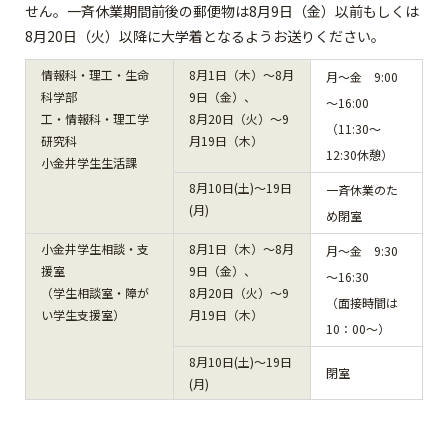
せん。一斉休業期間前後の郵便物は8月9日（金）以前もしくは
8月20日（火）以降に大学着となるようお送りください。
情報科・理工・生命
8月1日（木）～8月
月～金 9:00
科学部
9日（金）、
～16:00
工・情報科・理工学
8月20日（火）～9
（11:30～
研究科
月19日（木）
12:30休憩）
小金井学生生活課
8月10日(土)～19日
一斉休業のた
(月)
め閉室
小金井学生相談・支
8月1日（木）～8月
月～金 9:30
援室
9日（金）、
～16:30
（学生相談室・障が
8月20日（火）～9
（面接時間は
い学生支援室）
月19日（木）
10：00～）
8月10日(土)～19日
閉室
(月)