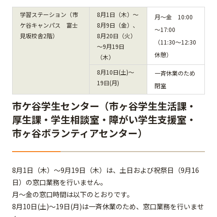
学習ステーション（市
8月1日（木）～
月～金 10:00
ケ谷キャンパス 富士
8月9日（金）、
～17:00
見坂校舎2階）
8月20日（火）
（11:30～12:30
～9月19日
休憩）
（木）
8月10日(土)～
一斉休業のため
19日(月)
閉室
市ケ谷学生センター（市ヶ谷学生生活課・
厚生課・学生相談室・障がい学生支援室・
市ヶ谷ボランティアセンター）
8月1日（木）～9月19日（木）は、土日および祝祭日（9月16
日）の窓口業務を行いません。
月～金の窓口時間は以下のとおりです。
8月10日(土)～19日(月)は一斉休業のため、窓口業務を行いませ