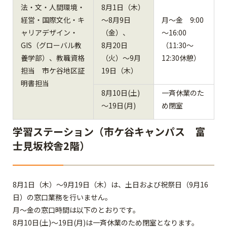
法・文・人間環境・
8月1日（木）
経営・国際文化・キ
～8月9日
月～金 9:00
ャリアデザイン・
（金）、
～16:00
GIS（グローバル教
8月20日
（11:30～
養学部）、教職資格
（火）～9月
12:30休憩）
担当 市ケ谷地区証
19日（木）
明書担当
8月10日(土)
一斉休業のた
～19日(月)
め閉室
学習ステーション（市ケ谷キャンパス 富
士見坂校舎2階）
8月1日（木）～9月19日（木）は、土日および祝祭日（9月16
日）の窓口業務を行いません。
月～金の窓口時間は以下のとおりです。
8月10日(土)～19日(月)は一斉休業のため閉室となります。