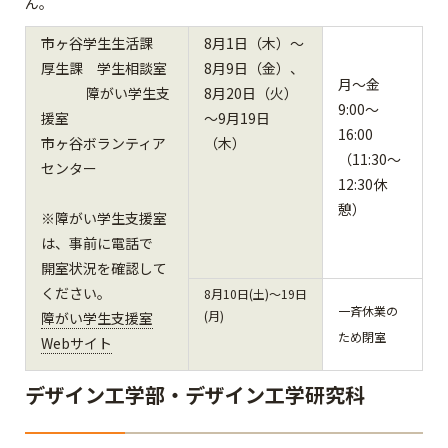
ん。
市ヶ谷学生生活課
8月1日（木）～
厚生課 学生相談室
8月9日（金）、
月～金
障がい学生支
8月20日（火）
9:00～
援室
～9月19日
16:00
市ヶ谷ボランティア
（木）
（11:30～
センター
12:30休
憩）
※障がい学生支援室
は、事前に電話で
開室状況を確認して
ください。
8月10日(土)～19日
一斉休業の
(月)
障がい学生支援室
ため閉室
Webサイト
デザイン工学部・デザイン工学研究科