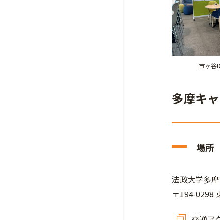
市ヶ谷D
多摩キャ
場所
法政大学多摩キ
〒194-029
交通ア