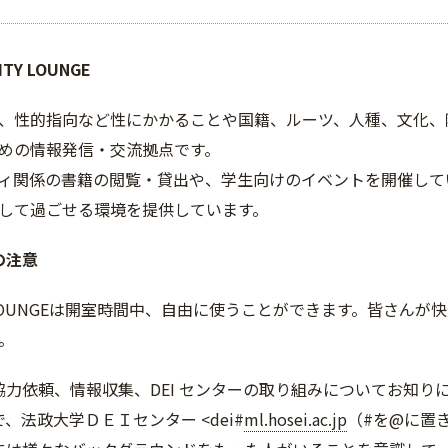
ITY LOUNGE
、性的指向など性にかかることや国籍、ルーツ、人種、文化、
めの情報発信・交流拠点です。
ィ関係の書籍の閲覧・貸出や、学生向けのイベントを開催して
して過ごせる環境を提供しています。
の注意
ITY LOUNGEは開室時間中、自由に使うことができます。皆さ
。
協力依頼、情報収集、DEI センターの取り組みについてお知り
、法政大学ＤＥＩセンター <dei#
ml.hosei.ac.jp
（#を@に置