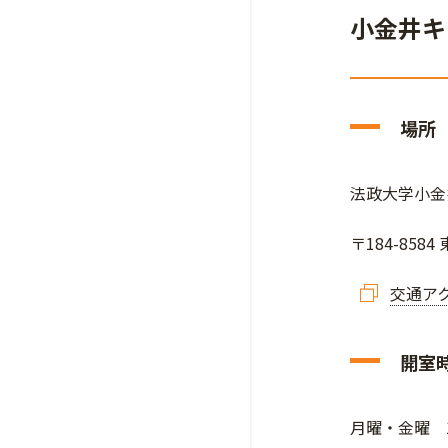
小金井キ
場所
法政大学小金
〒184-858
交通ア
開室
月曜・金曜 10