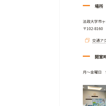
場所
法政大学市ヶ
〒102-816
交通ア
開室
月～金曜日 9