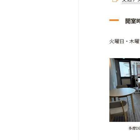
開室
火曜日・木曜日
多摩D