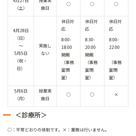
4月27日
授業実
○
○
○
（土）
施日
休日対
休日対
休日対
応
応
応
4月28日
（日）
8:00-
8:30-
8:00-
～
実施し
18:00
20:00
22:00
5月5日
ない
開館
開館
（祝・
（事務
（事務
（事務
日）
室閉
室閉
室閉
室）
室）
室）
5月6日
授業実
○
○
×
（月）
施日
＜診療所＞
○：平常どおりの体制です。×：業務は行いません。