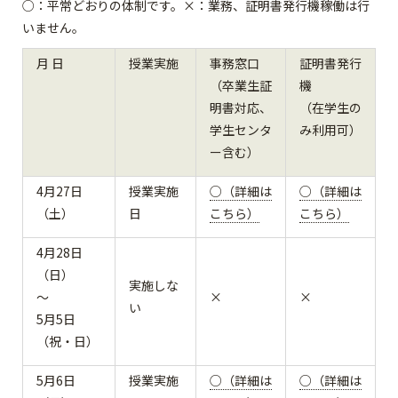
○：平常どおりの体制です。×：業務、証明書発行機稼働は行
いません。
月 日
授業実施
事務窓口
証明書発行
（卒業生証
機
明書対応、
（在学生の
学生センタ
み利用可）
ー含む）
4月27日
授業実施
○（詳細は
○（詳細は
（土）
日
こちら）
こちら）
4月28日
（日）
実施しな
～
×
×
い
5月5日
（祝・日）
5月6日
授業実施
○（詳細は
○（詳細は