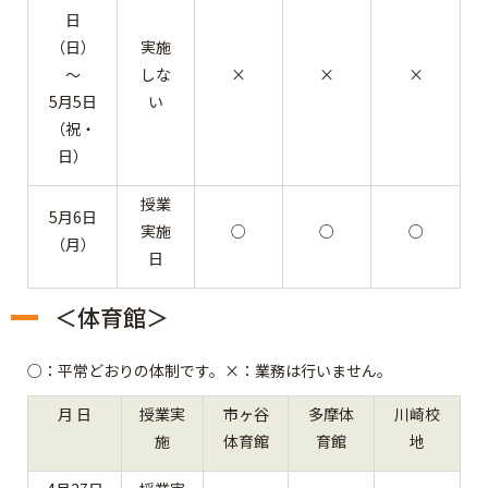
日
（日）
実施
～
しな
×
×
×
5月5日
い
（祝・
日）
授業
5月6日
実施
○
○
○
（月）
日
＜体育館＞
○：平常どおりの体制です。×：業務は行いません。
月 日
授業実
市ヶ谷
多摩体
川崎校
施
体育館
育館
地