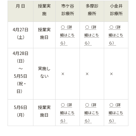
月 日
授業実
市ケ谷
多摩診
小金井
施
診療所
療所
診療所
○（詳
○（詳
○（詳
4月27日
授業実
細はこち
細はこち
細はこち
（土）
施日
ら）
ら）
ら）
4月28日
（日）
～
実施し
×
×
×
5月5日
ない
（祝・
日）
○（詳
○（詳
○（詳
5月6日
授業実
細はこち
細はこち
細はこち
（月）
施日
ら）
ら）
ら）