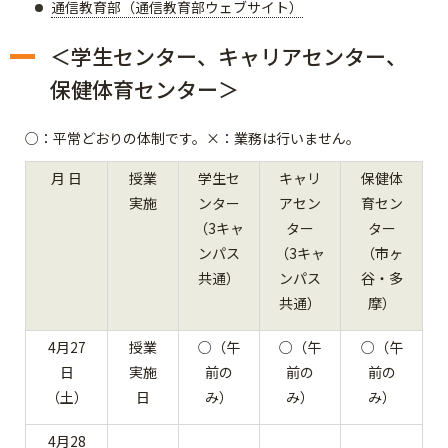
通信教育部（通信教育部ウェブサイト）
＜学生センター、キャリアセンター、
保健体育センター＞
○：平常どおりの体制です。×：業務は行いません。
月 日
授業
学生セ
キャリ
保健体
実施
ンター
アセン
育セン
（3キャ
ター
ター
ンパス
（3キャ
（市ヶ
共通）
ンパス
谷・多
共通）
摩）
4月27
授業
○（午
○（午
○（午
日
実施
前の
前の
前の
（土）
日
み）
み）
み）
4月28