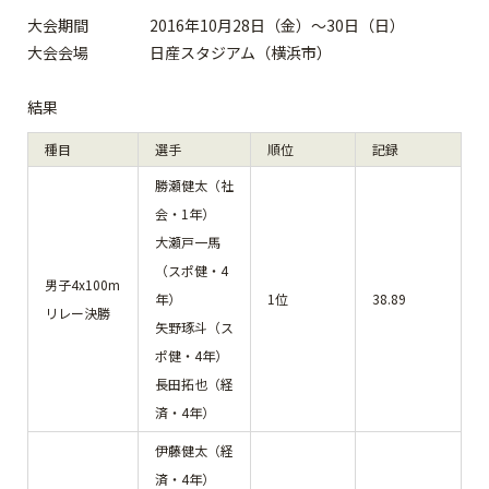
大会期間 2016年10月28日（金）～30日（日）
大会会場 日産スタジアム（横浜市）
結果
種目
選手
順位
記録
勝瀬健太（社
会・1年）
大瀬戸一馬
（スポ健・4
男子4x100m
年）
1位
38.89
リレー決勝
矢野琢斗（ス
ポ健・4年）
長田拓也（経
済・4年）
伊藤健太（経
済・4年）