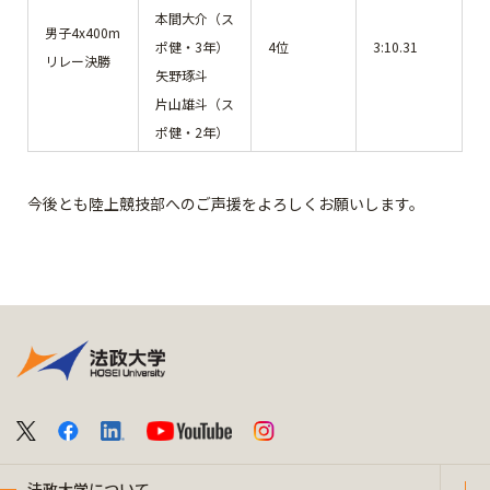
本間大介（ス
男子4x400m
ポ健・3年）
4位
3:10.31
リレー決勝
矢野琢斗
片山雄斗（ス
ポ健・2年）
今後とも陸上競技部へのご声援をよろしくお願いします。
法政大学について