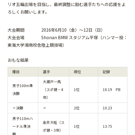
リオ五輪出場を目指し、最終調整に励む選手たちへの応援をよ
ろしくお願いします。
大会期間 2016年6月10（金）～12日（日）
大会会場 Shonan BMW スタジアム平塚（ハンマー投：
東海大学湘南校舎陸上競技場）
おもな結果
種目
選手
順位
記録
大瀬戸一馬
男子100m準
（スポ健・4
1位
10.19 PB
決勝
年）
〃決勝
〃
2位
10.23
男子110mハ
金井大旺（ス
ードル準決
1位
13.75
ポ健・3年）
勝