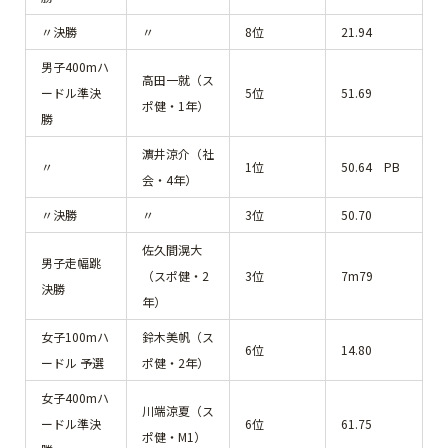
〃決勝
〃
8位
21.94
男子400mハ
高田一就（ス
ードル準決
5位
51.69
ポ健・1年）
勝
濵井涼介（社
〃
1位
50.64 PB
会・4年）
〃決勝
〃
3位
50.70
佐久間滉大
男子走幅跳
（スポ健・2
3位
7m79
決勝
年）
女子100mハ
鈴木美帆（ス
6位
14.80
ードル 予選
ポ健・2年）
女子400mハ
川端涼夏（ス
ードル準決
6位
61.75
ポ健・M1）