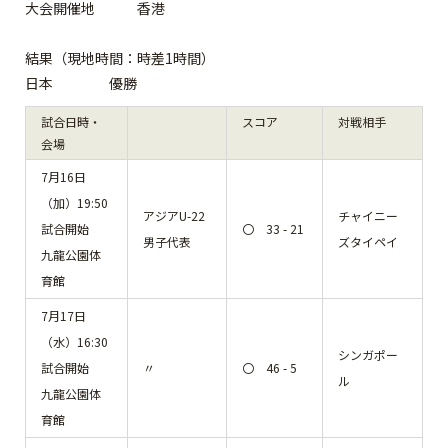
大会開催地 香港
結果（現地時間：時差1時間）
日本
優勝
試合日時・
スコア
対戦相手
会場
7月16日
（加）19:50
アジアU-22
チャイニー
試合開始
〇 33 - 21
男子代表
ズタイペイ
九龍公園体
育館
7月17日
（水）16:30
シンガポー
試合開始
〃
〇 46 - 5
ル
九龍公園体
育館