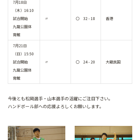
7月18日
（木）16:10
試合開始
〃
〇 32 - 18
香港
九龍公園体
育館
7月21日
（日）15:50
試合開始
〃
〇 24 - 20
大韓民国
九龍公園体
育館
今後とも松岡選手・山本選手の活躍にご注目下さい。
ハンドボール部への応援よろしくお願いします。