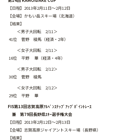
第14回 KAMOIDAKE CUP
【日程】2013年2月11日～2月12日
【会場】かもい岳スキー場（北海道）
【結果】
＜男子大回転 2/11＞
41位 菅野 稜馬（経済・2年）
＜女子大回転 2/11＞
16位 平野 華（経済・4年）
＜男子大回転 2/12＞
30位 菅野 稜馬
＜女子大回転 2/12＞
29位 平野 華
FIS第13回志賀高原ｱﾙﾍﾟﾝｽﾃｯﾌﾟｱｯﾌﾟﾎﾟｲﾝﾄﾚｰｽ
兼 第79回長野県ｽｷｰ選手権大会
【日程】2013年2月12日～2月13日
【会場】志賀高原ジャイアントスキー場（長野県）
【結果】