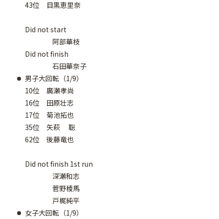
43位 目黒恵里奈
Did not start
阿部華枝
Did not finish
石田華奈子
男子大回転（1/9）
10位 廣瀬孝尚
16位 田原壮志
17位 菊池拓也
35位 矢萩 聡
62位 後藤竜也
Did not finish 1st run
深瀬和志
菅野稜馬
戸梶純平
女子大回転（1/9）