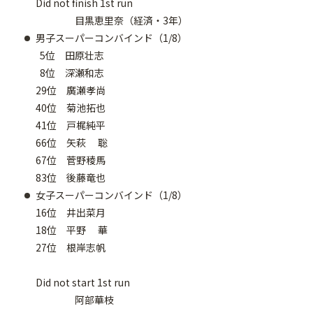
Did not finish 1st run
目黒恵里奈（経済・3年）
男子スーパーコンバインド（1/8）
5位 田原壮志
8位 深瀬和志
29位 廣瀬孝尚
40位 菊池拓也
41位 戸梶純平
66位 矢萩 聡
67位 菅野稜馬
83位 後藤竜也
女子スーパーコンバインド（1/8）
16位 井出菜月
18位 平野 華
27位 根岸志帆
Did not start 1st run
阿部華枝