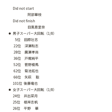
Did not start
阿部華枝
Did not finish
目黒恵里奈
男子スーパー大回転（1/8）
5位 田原壮志
22位 深瀬和志
28位 廣瀬孝尚
36位 戸梶純平
52位 菅野稜馬
62位 菊池拓也
66位 矢萩 聡
101位 後藤竜也
女子スーパー大回転（1/8）
24位 井出菜月
25位 根岸志帆
26位 平野 華