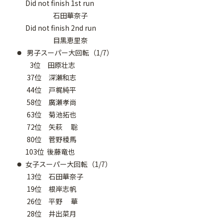
Did not finish 1st run
石田華奈子
Did not finish 2nd run
目黒恵里奈
男子スーパー大回転（1/7）
3位 田原壮志
37位 深瀬和志
44位 戸梶純平
58位 廣瀬孝尚
63位 菊池拓也
72位 矢萩 聡
80位 菅野稜馬
103位 後藤竜也
女子スーパー大回転（1/7）
13位 石田華奈子
19位 根岸志帆
26位 平野 華
28位 井出菜月