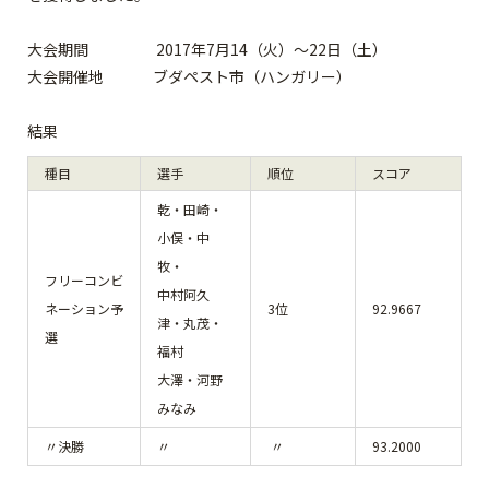
大会期間 2017年7月14（火）～22日（土）
大会開催地 ブダペスト市（ハンガリー）
結果
種目
選手
順位
スコア
乾・田崎・
小俣・中
牧・
フリーコンビ
中村阿久
ネーション予
3位
92.9667
津・丸茂・
選
福村
大澤・河野
みなみ
〃決勝
〃
〃
93.2000