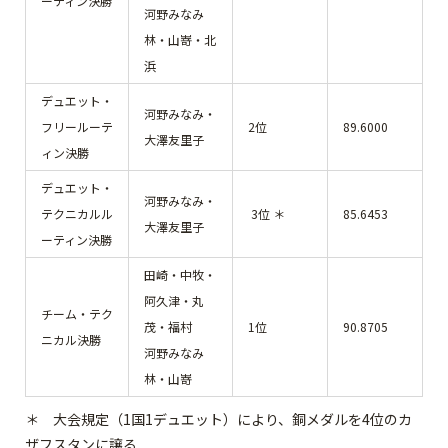
ーティン決勝
河野みなみ
林・山嵜・北
浜
デュエット・
河野みなみ・
フリールーテ
2位
89.6000
大澤友里子
ィン決勝
デュエット・
河野みなみ・
テクニカルル
3位 ＊
85.6453
大澤友里子
ーティン決勝
田崎・中牧・
阿久津・丸
チーム・テク
茂・福村
1位
90.8705
ニカル決勝
河野みなみ
林・山嵜
＊ 大会規定（1国1デュエット）により、銅メダルを4位のカ
ザフスタンに譲る