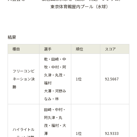
東京体育館屋内プール（水球）
結果
種目
選手
順位
スコア
乾・田崎・中
牧・中村・阿
フリーコンビ
久津・丸茂・
ネーション決
1位
92.5667
福村
勝
大澤・河野み
なみ・林
田崎・中村・
阿久津・丸
茂・福村・大
ハイライトル
澤
1位
92.9333