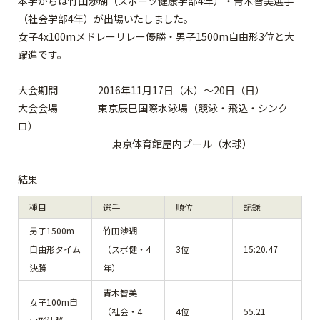
本学からは竹田渉瑚（スポーツ健康学部4年）・青木智美選手
（社会学部4年）が出場いたしました。
女子4x100mメドレーリレー優勝・男子1500m自由形3位と大
躍進です。
大会期間 2016年11月17日（木）～20日（日）
大会会場 東京辰巳国際水泳場（競泳・飛込・シンク
ロ）
東京体育館屋内プール（水球）
結果
種目
選手
順位
記録
男子1500m
竹田渉瑚
自由形タイム
（スポ健・4
3位
15:20.47
決勝
年）
青木智美
女子100m自
（社会・4
4位
55.21