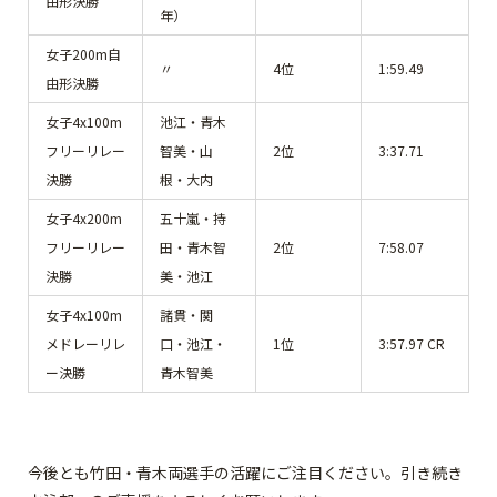
由形決勝
年）
女子200m自
〃
4位
1:59.49
由形決勝
女子4x100m
池江・青木
フリーリレー
智美・山
2位
3:37.71
決勝
根・大内
女子4x200m
五十嵐・持
フリーリレー
田・青木智
2位
7:58.07
決勝
美・池江
女子4x100m
諸貫・関
メドレーリレ
口・池江・
1位
3:57.97 CR
ー決勝
青木智美
今後とも竹田・青木両選手の活躍にご注目ください。引き続き