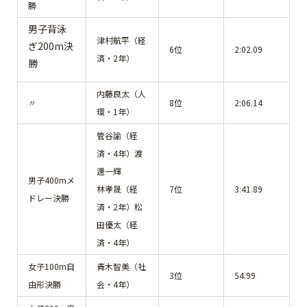
勝
男子背泳
津村航平（経
ぎ200m決
6位
2:02.09
済・2年）
勝
内藤良太（人
〃
8位
2:06.14
環・1年）
管谷諭（経
済・4年）渡
邊一輝
男子400mメ
林孝晟（経
7位
3:41.89
ドレー決勝
済・2年）松
田優太（経
済・4年）
女子100m自
青木智美（社
3位
54.99
由形決勝
会・4年）