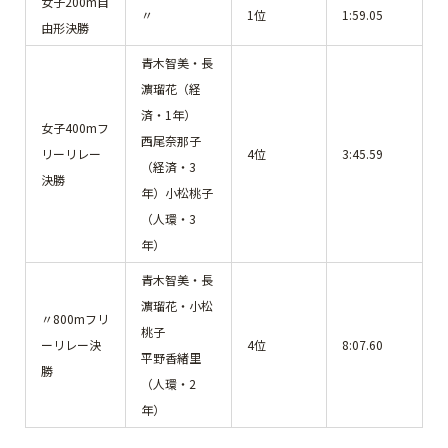
女子200m自
〃
1位
1:59.05
由形決勝
青木智美・長
濵瑠花（経
済・1年）
女子400mフ
西尾奈那子
リーリレー
4位
3:45.59
（経済・3
決勝
年）小松桃子
（人環・3
年）
青木智美・長
濵瑠花・小松
〃800mフリ
桃子
ーリレー決
4位
8:07.60
平野香緒里
勝
（人環・2
年）