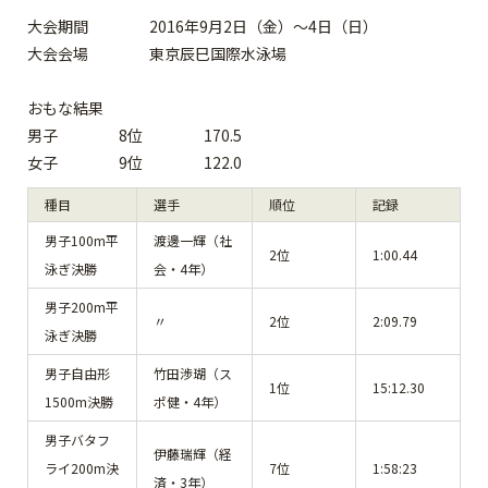
大会期間 2016年9月2日（金）～4日（日）
大会会場 東京辰巳国際水泳場
おもな結果
男子 8位 170.5
女子 9位 122.0
種目
選手
順位
記録
男子100m平
渡邊一輝（社
2位
1:00.44
泳ぎ決勝
会・4年）
男子200m平
〃
2位
2:09.79
泳ぎ決勝
男子自由形
竹田渉瑚（ス
1位
15:12.30
1500m決勝
ポ健・4年）
男子バタフ
伊藤瑞輝（経
ライ200m決
7位
1:58:23
済・3年）