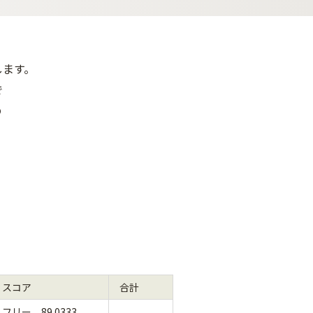
します。
で
の
スコア
合計
フリー 89.0333