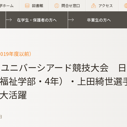
学ホーム
図書館
問合せ窓口
アクセス
在学生・保護者の方へ
卒業生の方へ
019年度以前）
回ユニバーシアード競技大会 
福祉学部・4年）・上田綺世選
が大活躍
日