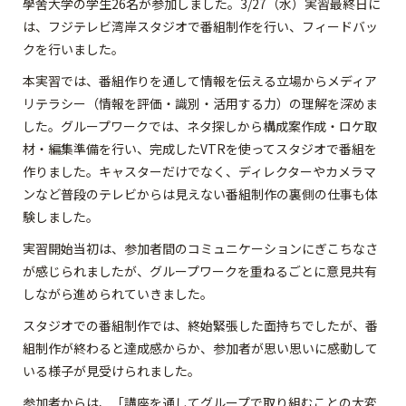
學舍大学の学生26名が参加しました。3/27（水）実習最終日に
は、フジテレビ湾岸スタジオで番組制作を行い、フィードバッ
クを行いました。
本実習では、番組作りを通して情報を伝える立場からメディア
リテラシー（情報を評価・識別・活用する力）の理解を深めま
した。グループワークでは、ネタ探しから構成案作成・ロケ取
材・編集準備を行い、完成したVTRを使ってスタジオで番組を
作りました。キャスターだけでなく、ディレクターやカメラマ
ンなど普段のテレビからは見えない番組制作の裏側の仕事も体
験しました。
実習開始当初は、参加者間のコミュニケーションにぎこちなさ
が感じられましたが、グループワークを重ねるごとに意見共有
しながら進められていきました。
スタジオでの番組制作では、終始緊張した面持ちでしたが、番
組制作が終わると達成感からか、参加者が思い思いに感動して
いる様子が見受けられました。
参加者からは、「講座を通してグループで取り組むことの大変