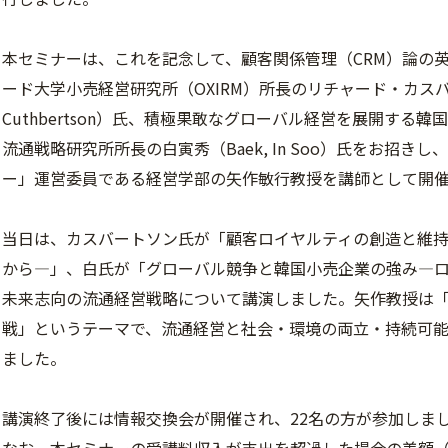
本セミナーは、これを記念して、顧客関係管理（CRM）論の
ード大学小売経営研究所（OXIRM）所長のリチャード・カスバート
Cuthbertson）氏、積極果敢なグローバル経営を展開する
流通戦略研究所所長の白寅秀（Baek, In Soo）氏をお招
ー」運営委員である経営学部の矢作敏行教授を講師として開
当日は、カスバートソン氏が「顧客ロイヤルティの創造と維持
から―」、白氏が「グローバル競争と韓国小売企業の強み―
未来志向の流通経営戦略について講演しました。矢作教授は
戦」というテーマで、流通経営と社会・環境の両立・持続可
ました。
講演終了後には情報交換会が開催され、22名の方が参加しま