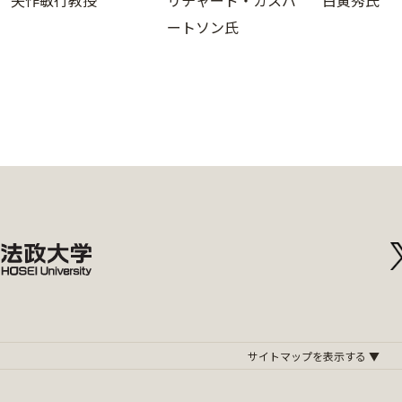
矢作敏行教授
リチャード・カスバ
白寅秀氏
ートソン氏