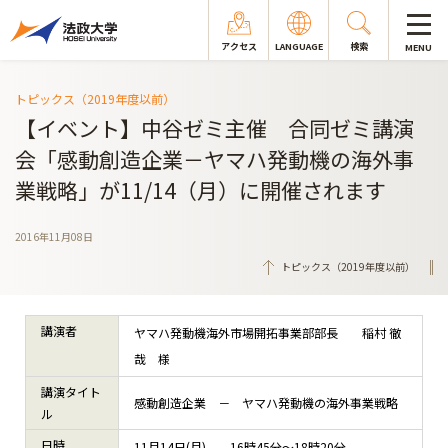
アクセス
LANGUAGE
検索
MENU
トピックス（2019年度以前）
【イベント】中谷ゼミ主催 合同ゼミ講演
会「感動創造企業－ヤマハ発動機の海外事
業戦略」が11/14（月）に開催されます
2016年11月08日
トピックス（2019年度以前）
講演者
ヤマハ発動機海外市場開拓事業部部長 稲村 徹
哉 様
講演タイト
感動創造企業 － ヤマハ発動機の海外事業戦略
ル
日時
11月14日(月) 16時45分～18時20分