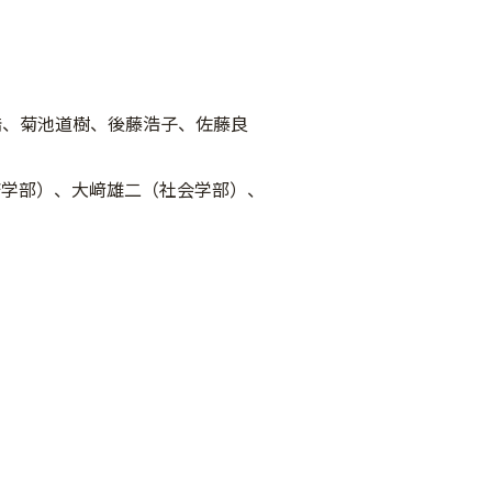
浩、菊池道樹、後藤浩子、佐藤良
済学部）、大﨑雄二（社会学部）、