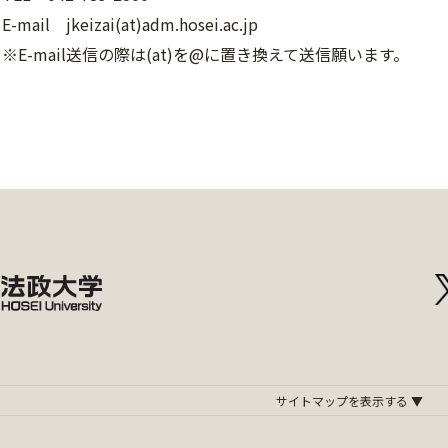
E-mail jkeizai(at)adm.hosei.ac.jp
※E-mail送信の際は(at)を@に置き換えて送信願います。