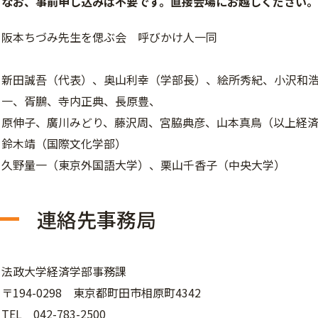
なお、事前申し込みは不要です。直接会場にお越しください。
阪本ちづみ先生を偲ぶ会 呼びかけ人一同
新田誠吾（代表）、奥山利幸（学部長）、絵所秀紀、小沢和
一、胥鵬、寺内正典、長原豊、
原伸子、廣川みどり、藤沢周、宮脇典彦、山本真鳥（以上経
鈴木靖（国際文化学部）
久野量一（東京外国語大学）、栗山千香子（中央大学）
連絡先事務局
法政大学経済学部事務課
〒194-0298 東京都町田市相原町4342
TEL 042-783-2500