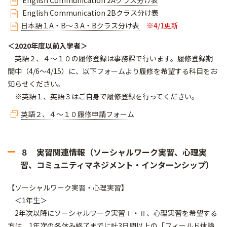
English Communication 2Aクラス分け表
English Communication 2Bクラス分け表
日本語１A・B～３A・Bクラス分け表
※4/1更新
＜2020年度以前入学者＞
英語２、４～１０の履修登録は事務課で行います。履修登録期
間中（4/6～4/15）に、以下フォームより履修を希望する科目をお
知らせください。
※英語１、英語３はご自身で履修登録を行ってください。
英語２、４～１０履修申請フォーム
８ 実習関連情報（ソーシャルワーク実習、心理実
習、コミュニティマネジメント・インターンシップ）
【ソーシャルワーク実習・心理実習】
＜1年生＞
2年次以降にソーシャルワーク実習Ⅰ・Ⅱ、心理実習を希望する
方は、1年次の冬休み終了までに計3日間以上の「フィールド体験