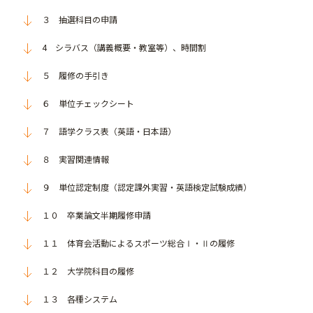
３ 抽選科目の申請
4 シラバス（講義概要・教室等）、時間割
５ 履修の手引き
６ 単位チェックシート
７ 語学クラス表（英語・日本語）
８ 実習関連情報
９ 単位認定制度（認定課外実習・英語検定試験成績）
１０ 卒業論文半期履修申請
１１ 体育会活動によるスポーツ総合Ⅰ・Ⅱの履修
１２ 大学院科目の履修
１３ 各種システム