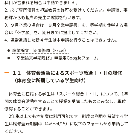
科目が含まれる場合は申請できません。
2. 必ず専門演習の担当教員の許可を受けてください。申請後、事
務課からも担当の先生に確認を行います。
3. ９月卒業の場合は「９月卒業申請書」を、春学期を休学する場
合は「休学願」を、期日までに提出してください。
4. 通常進級した新４年生は本申請を行うことはできません。
卒業論文半期履修願（Excel）
「卒業論文半期履修」申請用Googleフォーム
１１ 体育会活動によるスポーツ総合Ⅰ・Ⅱの履修
（体育会に所属している学生向け）
体育会に在籍する学生は「スポーツ総合Ⅰ・Ⅱ」について、1年
間の体育会活動をすることで授業を受講したものとみなし、単位
修得することができます。
2年生以上でも本制度は利用可能です。制度の利用を希望する学
生は履修登録期間中（4/6～4/15）に以下のフォームから申請して
ください。