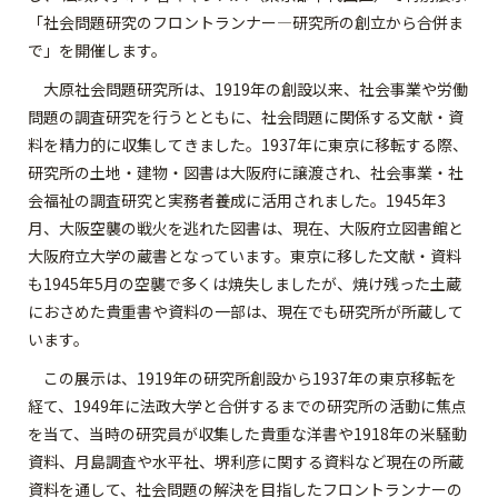
「社会問題研究のフロントランナー―研究所の創立から合併ま
で」を開催します。
大原社会問題研究所は、1919年の創設以来、社会事業や労働
問題の調査研究を行うとともに、社会問題に関係する文献・資
料を精力的に収集してきました。1937年に東京に移転する際、
研究所の土地・建物・図書は大阪府に譲渡され、社会事業・社
会福祉の調査研究と実務者養成に活用されました。1945年3
月、大阪空襲の戦火を逃れた図書は、現在、大阪府立図書館と
大阪府立大学の蔵書となっています。東京に移した文献・資料
も1945年5月の空襲で多くは焼失しましたが、焼け残った土蔵
におさめた貴重書や資料の一部は、現在でも研究所が所蔵して
います。
この展示は、1919年の研究所創設から1937年の東京移転を
経て、1949年に法政大学と合併するまでの研究所の活動に焦点
を当て、当時の研究員が収集した貴重な洋書や1918年の米騒動
資料、月島調査や水平社、堺利彦に関する資料など現在の所蔵
資料を通して、社会問題の解決を目指したフロントランナーの