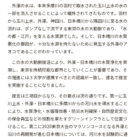
外濠の水は、本来多摩川の羽村で取水された玉川上水の水の
一部を流入させることによって維持されてきたものです。羽村
から玉川上水、外濠、神田川、日本橋川から隅田川に至る水の
流れは、ポンプなしで流下する東京の水の大動脈であり、「水
の都・江戸」を支える水資源でした。そして、日本橋川の水質
悪化の要因が、十分な水源を持たないために発生する外濠のア
オコであることがわかっています。
この水の大動脈復活により、外濠・日本橋川の水質浄化を実
現し、東京を持続可能な都市としていくことが重要であり、そ
の推進には３大学が連携すべきとの認識が一致し、連名で提言
を実施することになりました。
提言は三項目からなり、その要点は次の通りです。第一に玉
川上水・外濠・日本橋川に多摩川からの河川水を導水すること
により、水質浄化・水循環改善・防災水利確保・自然歴史文化
の保全再生などの役割を果たすグリーンインフラとして位置づ
けること。第二に2020東京大会のマラソンコースとなる外濠と
沿川の再開発が進む日本橋川については、河川水を試験的に通