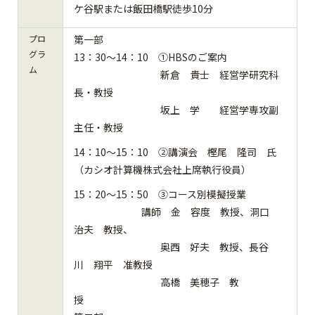
ケ谷駅または飯田橋駅徒歩10分
プロ
第一部
グラ
13：30～14：10 ①HBSのご案内
ム
新倉 貴士 経営学研究科
長・教授
坂上 学 経営学専攻副
主任・教授
14：10～15：10 ②講演会 樫尾 隆司 氏
（カシオ計算機株式会社上席執行役員）
15：20～15：50 ③コース別模擬授業
講師 金 容度 教授、洞口
治夫 教授、
奥西 好夫 教授、長谷
川 翔平 准教授
高橋 美穂子 教
授