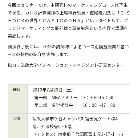
今回のセミナーでは、本研究科のマーケティングコース修了生
である、カシオ計算機㈱の上席執行役員・樫尾隆司氏に「Ｇ-Ｓ
ＨＯＣＫの世界とＣＡＳＩＯのＤＮＡ」というタイトルで、ブ
ランドマーケティングの最前線と事業継承という内容で講演を
実施します。
講演終了後には、 HBSの講師陣によるコース別模擬授業と各コ
ースの特色の紹介を実施します。
協力：法政大学イノベーション・マネジメント研究センター
日時
2019年7月20日（土）
第一部 MBAセミナー 13：30～15：50
第二部 進学相談会 16：00～17：00
会場
法政大学市ケ谷キャンパス 富士見ゲート棟4
階、外濠校舎5・6階
（アクセス）東京都千代田区富士見2-17-1 市