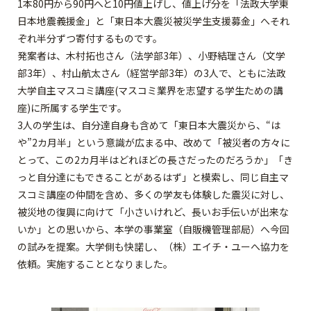
1本80円から90円へと10円値上げし、値上げ分を「法政大学東
日本地震義援金」と「東日本大震災被災学生支援募金」へそれ
ぞれ半分ずつ寄付するものです。
発案者は、木村拓也さん（法学部3年）、小野結理さん（文学
部3年）、村山航太さん（経営学部3年）の3人で、ともに法政
大学自主マスコミ講座(マスコミ業界を志望する学生ための講
座)に所属する学生です。
3人の学生は、自分達自身も含めて「東日本大震災から、“は
や”2カ月半」という意識が広まる中、改めて「被災者の方々に
とって、この2カ月半はどれほどの長さだったのだろうか」「き
っと自分達にもできることがあるはず」と模索し、同じ自主マ
スコミ講座の仲間を含め、多くの学友も体験した震災に対し、
被災地の復興に向けて「小さいけれど、長いお手伝いが出来な
いか」との思いから、本学の事業室（自販機管理部局）へ今回
の試みを提案。大学側も快諾し、（株）エイチ・ユーへ協力を
依頼。実施することとなりました。