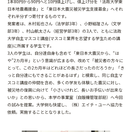
1本80円から90円へと10円値上げし、値上げ分を「法政大学東
日本地震義援金」と「東日本大震災被災学生支援募金」へそれ
ぞれ半分ずつ寄付するものです。
発案者は、木村拓也さん（法学部3年）、小野結理さん（文学
部3年）、村山航太さん（経営学部3年）の3人で、ともに法政
大学自主マスコミ講座(マスコミ業界を志望する学生ための講
座)に所属する学生です。
3人の学生は、自分達自身も含めて「東日本大震災から、“は
や”2カ月半」という意識が広まる中、改めて「被災者の方々に
とって、この2カ月半はどれほどの長さだったのだろうか」「き
っと自分達にもできることがあるはず」と模索し、同じ自主マ
スコミ講座の仲間を含め、多くの学友も体験した震災に対し、
被災地の復興に向けて「小さいけれど、長いお手伝いが出来な
いか」との思いから、本学の事業室（自販機管理部局）へ今回
の試みを提案。大学側も快諾し、（株）エイチ・ユーへ協力を
依頼。実施することとなりました。