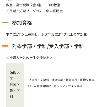
教室：富士見坂校舎3階 Ｆ309教室
・
長期・短期プログラム 学内説明会
参加資格
本学に1年以上在籍し、派遣年度に2年次以上の学部生
対象学部・学科/受入学部・学科
＜沖縄大学との学生交流協定＞
法政大
学
法学部・文学部・経済学部・経営学部・国際文化学
対象学
部・人間環境学部・キャリアデザイン学部
部・学
科