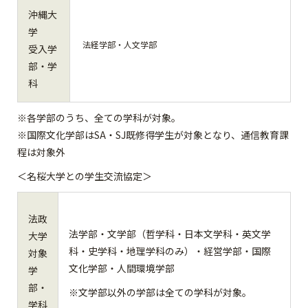
沖縄大
学
法経学部・人文学部
受入学
部・学
科
※各学部のうち、全ての学科が対象。
※国際文化学部はSA・SJ既修得学生が対象となり、通信教育課
程は対象外
＜名桜大学との学生交流協定＞
法政
法学部・文学部（哲学科・日本文学科・英文学
大学
科・史学科・地理学科のみ）・経営学部・国際
対象
文化学部・人間環境学部
学
部・
※文学部以外の学部は全ての学科が対象。
学科