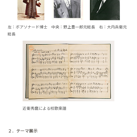
左：ボアソナード博士 中央：野上豊一郎元総長 右：大内兵衛元
総長
近衛秀麿による校歌楽譜
２．テーマ展示