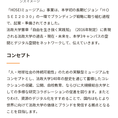
ンスイメージ
「HOSEIミュージアム」事業は、本学初の長期ビジョン「ＨＯ
ＳＥＩ２０３０」の一環でブランディング戦略に取り組む過程
で、起案・準備されてきました。
法政大学憲章「自由を生き抜く実践知」（2016年制定）に表現
される法政大学の過去・現在・未来を、本学3キャンパスの空
間とデジタル空間をネットワークして、伝えていきます。
コンセプト
「人・地球社会の持続可能性」のための実験型ミュージアムを
コンセプトとし、法政大学140年の歴史を通じて蓄積したコレ
クションの収蔵、公開、自校教育、ならびに大規模総合大学と
しての多様な研究コラボレーションの促進を図ります。またと
りわけ、資源のデジタル化をすすめることで、国内はもとより
世界に向けて法政大学の価値とブランドを発信する拠点となる
ことを目指します。