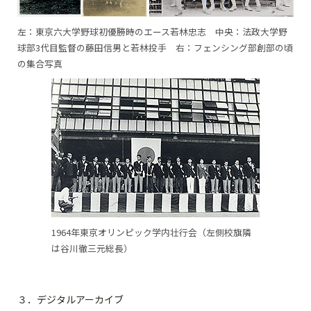
左：東京六大学野球初優勝時のエース若林忠志 中央：法政大学野
球部3代目監督の藤田信男と若林投手 右：フェンシング部創部の頃
の集合写真
1964年東京オリンピック学内壮行会（左側校旗隣
は谷川徹三元総長）
３．デジタルアーカイブ