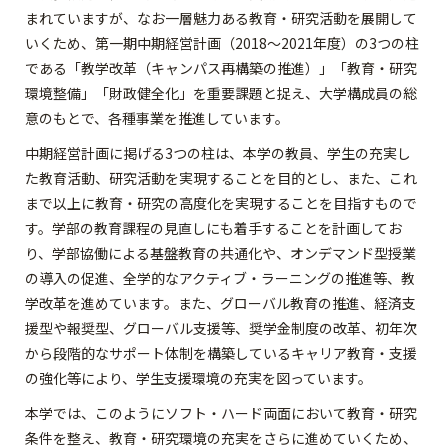
まれていますが、なお一層魅力ある教育・研究活動を展開して
いくため、第一期中期経営計画（2018～2021年度）の3つの柱
である「教学改革（キャンパス再構築の推進）」「教育・研究
環境整備」「財政健全化」を重要課題と捉え、大学構成員の総
意のもとで、各種事業を推進しています。
中期経営計画に掲げる3つの柱は、本学の教員、学生の充実し
た教育活動、研究活動を実現することを目的とし、また、これ
まで以上に教育・研究の高度化を実現することを目指すもので
す。学部の教育課程の見直しにも着手することを計画してお
り、学部協働による基盤教育の共通化や、オンデマンド型授業
の導入の促進、全学的なアクティブ・ラーニングの推進等、教
学改革を進めています。また、グローバル教育の推進、経済支
援型や報奨型、グローバル支援等、奨学金制度の改革、初年次
から段階的なサポート体制を構築しているキャリア教育・支援
の強化等により、学生支援環境の充実を図っています。
本学では、このようにソフト・ハード両面において教育・研究
条件を整え、教育・研究環境の充実をさらに進めていくため、