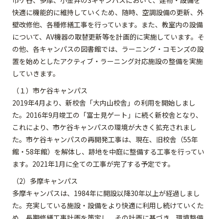
市ケ谷、多摩、小金井の3キャンパスにおいて、建物・設備を
快適に機能的に維持していくため、随時、空調設備の更新、外
壁改修他、各種修繕工事を行っています。また、教室内の設備
について、AV機器の取替更新等を計画的に実施しています。そ
の他、各キャンパスの図書館では、ラーニング・コモンズの設
置を始めとしたアクティブ・ラーニング対応施設の整備を実施
していきます。
（１）市ケ谷キャンパス
2019年4月より、新校舎「大内山校舎」の利用を開始しまし
た。2016年9月竣工の「富士見ゲート」に続く新校舎となり、
これにより、市ケ谷キャンパスの環境が大きく拡充されまし
た。市ケ谷キャンパスの再開発工事は、現在、旧校舎（55年
館・58年館）を解体し、跡地を中庭に整備する工事を行ってい
ます。2021年1月に全ての工事が完了する予定です。
（2）多摩キャンパス
多摩キャンパスは、1984年に開設以降30年以上が経過しまし
た。充実している施設・設備をより快適に利用し続けていくた
め、長期修繕工事計画を策定し、その計画に基づき、環境整備