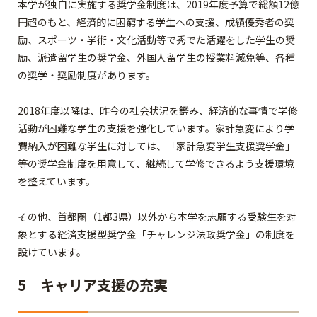
本学が独自に実施する奨学金制度は、2019年度予算で総額12億
円超のもと、経済的に困窮する学生への支援、成績優秀者の奨
励、スポーツ・学術・文化活動等で秀でた活躍をした学生の奨
励、派遣留学生の奨学金、外国人留学生の授業料減免等、各種
の奨学・奨励制度があります。
2018年度以降は、昨今の社会状況を鑑み、経済的な事情で学修
活動が困難な学生の支援を強化しています。家計急変により学
費納入が困難な学生に対しては、「家計急変学生支援奨学金」
等の奨学金制度を用意して、継続して学修できるよう支援環境
を整えています。
その他、首都圏（1都3県）以外から本学を志願する受験生を対
象とする経済支援型奨学金「チャレンジ法政奨学金」の制度を
設けています。
5 キャリア支援の充実