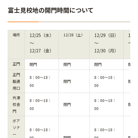
富士見校地の開門時間について
場所
12/25（水）
12/28（土）
12/29（日）
12/
～
～
～1
12/27（金）
12/30（月）
正門
閉門
閉門
閉門
閉門
正門
8：00～18：
8：00～18：
脇通
閉門
閉門
00
00
用口
外濠
8：00～18：
8：00～18：
校舎
閉門
閉門
00
00
門
ボア
ソナ
8：00～18：
8：00～18：
ー
00
閉門
00
閉門