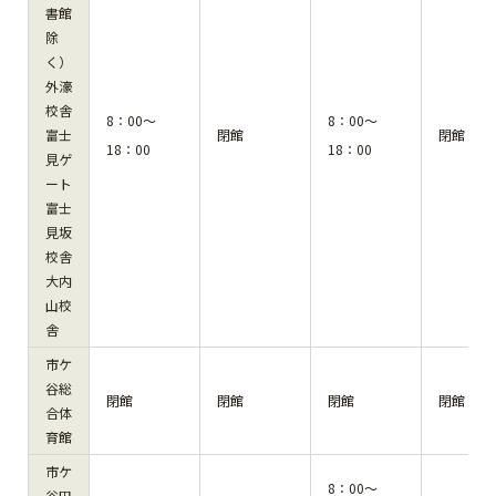
書館
除
く）
外濠
校舎
8：00～
8：00～
富士
閉館
閉館
18：00
18：00
見ゲ
ート
富士
見坂
校舎
大内
山校
舎
市ケ
谷総
閉館
閉館
閉館
閉館
合体
育館
市ケ
8：00～
谷田