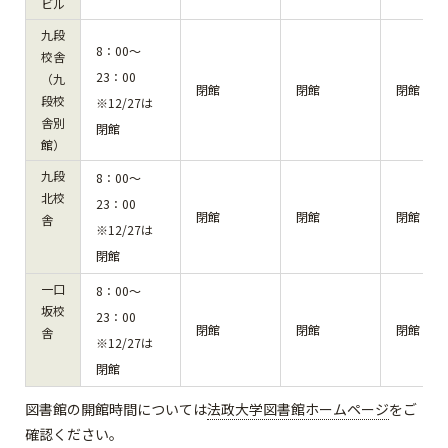
ビル
九段
8：00～
校舎
23：00
（九
閉館
閉館
閉館
段校
※12/27は
舎別
閉館
館）
九段
8：00～
北校
23：00
閉館
閉館
閉館
舎
※12/27は
閉館
一口
8：00～
坂校
23：00
閉館
閉館
閉館
舎
※12/27は
閉館
図書館の開館時間については
法政大学図書館ホームページ
をご
確認ください。