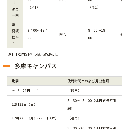
ド・
（※1）
（※1）
タワ
ー門
富士
8：00～18：
8：00～18：
見坂
閉門
閉門
校舎
00
00
門
※1. 18時以降は退出のみ可。
多摩キャンパス
期間
使用時間帯および提出書類
～12月21日（土）
（通常）
8：30～18：00（休日施設使用
12月22日（日）
願）
12月23日（月）～26日（木）
（通常）
8：30～20：30（休日施設使用