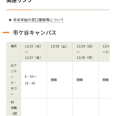
年末年始の窓口業務等について
市ケ谷キャンパス
場所
12/25（水）
12/28（土）
12/29（日）
12/31（
～
～
～1/3（
12/27（金）
12/30（月）
ボア
ソナ
8：00～
ー
閉館
閉館
閉館
ド・
18：00
タワ
ー
80
年館
（図