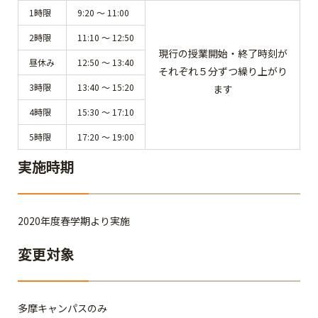
1時限
9:20 ～ 11:00
2時限
11:10 ～ 12:50
現行の授業開始・終了時刻が
昼休み
12:50 ～ 13:40
それぞれ５分ずつ繰り上がり
3時限
13:40 ～ 15:20
ます
4時限
15:30 ～ 17:10
5時限
17:20 ～ 19:00
実施時期
2020年度春学期より実施
変更対象
多摩キャンパスのみ