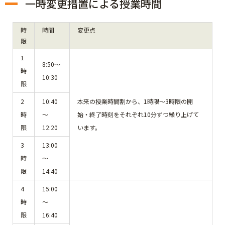
一時変更措置による授業時間
時
時間
変更点
限
1
8:50～
時
10:30
限
2
10:40
本来の授業時間割から、1時限～3時限の開
時
～
始・終了時刻をそれぞれ10分ずつ繰り上げて
限
12:20
います。
3
13:00
時
～
限
14:40
4
15:00
時
～
限
16:40