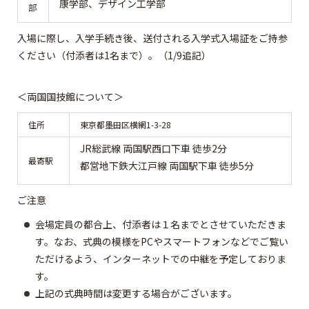
康学部、デザイン工学部
部
入場に際し、入学手続き後、送付される入学式入場証をご持参
ください（付添者は1名まで）。（1/9追記）
＜両国国技館について＞
住所
東京都墨田区横網1-3-28
JR総武線 両国駅西口下車 徒歩2分
最寄駅
都営地下鉄大江戸線 両国駅下車 徒歩5分
ご注意
会場定員の都合上、付添者は１名までとさせていただきま
す。なお、式典の模様をPCやスマートフォンなどでご覧い
ただけるよう、インターネットでの中継を予定しておりま
す。
上記の式典時間は変更する場合がございます。