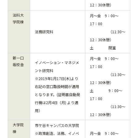
12：30休憩）
法科大
月～金 9：00～
学院棟
17：00
法務研究科
（11:30～
12：30休憩）
土 閉室
新一口
月～金 9：00～
イノベーション・マネジメ
坂校舎
17：00
ント研究科
（11:30～
※2019年1月17日(木)より
12：30休憩）
右記の窓口取扱時間が適用
土 9：00～
となります。(証明書自動発
17：00
行機は2月4日（月) より適
（11:30～
用）
12：30休憩）
大学院
市ケ谷キャンパスの大学院
棟
※政策創造、法務、イノベ
月～金 9：00～