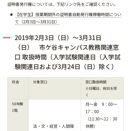
証明書発行機については、下記リンク先をご確認ください。
【在学生】授業期間外の証明書自動発行機稼働時間につい
て（2月3日～3月31日）
2019年2月3日（日）～3月31日
（日） 市ケ谷キャンパス教務関連窓
口 取扱時間（入学試験関連日（
入学試
験関連日
および
3月24日（日）
除く）
校舎
対象窓口
窓口取扱時間
※日曜日、祝日を除
く
58年館
月～金 9：00～
1階
17：00
（11:30～12：30
法・文・経営・人間環
休憩）