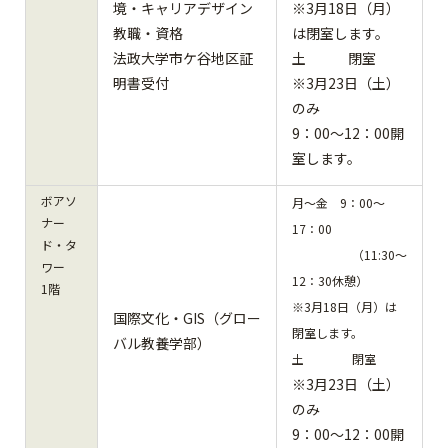
境・キャリアデザイン
※3月18日（月）
教職・資格
は閉室します。
法政大学市ケ谷地区証
土 閉室
明書受付
※3月23日（土）
のみ
9：00～12：00開
室します。
ボアソ
月～金 9：00～
ナー
17：00
ド・タ
（11:30～
ワー
12：30休憩）
1階
※3月18日（月）は
国際文化・GIS（グロー
閉室します。
バル教養学部）
土 閉室
※3月23日（土）
のみ
9：00～12：00開