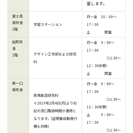
室します。
富士見
月～金 10：00～
坂校舎
学習ステーション
17：00
2階
土 閉室
田町校
月～金 9：00～
舎
17：00
デザイン工学部および研究
2階
（11:30～
科
12：30休憩）
土 閉室
新一口
月～金 9：00～
坂校舎
17：00
政策創造研究科
（11:30～
※2019年2月4日(月)より右
12：30休憩）
記の窓口取扱時間が適用と
土 9：00～
なります。(証明書自動発行
17：00
機も同様)
（11:30～