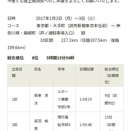
今後とも陸上競技部へのご声援をよろしくお願いいたします。
日時 2017年1月2日（月）～3日（火）
コース 東京都・大手町（読売新聞東京本社前） ～ 神
奈川県・箱根町（芦ノ湖駐車場入口） 間
10区間 217.1km（往路107.5km 復路
109.6km）
総合順位 8位 5時間15分56秒
出走区
氏名
学年
区間記録
総合順位
間
（区間順
位）
スポー
坂東 悠
9位（区
1区
ツ健康
1:04:19
汰
間9位）
学部2年
現代福
13位
足羽 純
2区
祉学部4
1:09:48
（区間
実