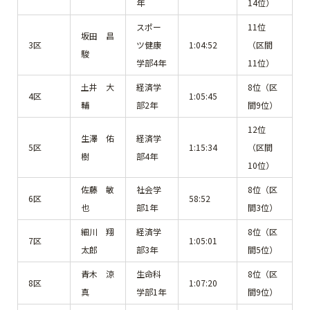
年
14位）
スポー
11位
坂田 昌
3区
ツ健康
1:04:52
（区間
駿
学部4年
11位）
土井 大
経済学
8位（区
4区
1:05:45
輔
部2年
間9位）
12位
生澤 佑
経済学
5区
1:15:34
（区間
樹
部4年
10位）
佐藤 敏
社会学
8位（区
6区
58:52
也
部1年
間3位）
細川 翔
経済学
8位（区
7区
1:05:01
太郎
部3年
間5位）
青木 涼
生命科
8位（区
8区
1:07:20
真
学部1年
間9位）