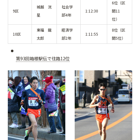
6位（区
城越 洸
社会学
9区
1:12:30
間11
星
部4年
位）
東福 龍
経済学
8位（区
10区
1:11:55
太郎
部2年
間5位）
第93回箱根駅伝で往路12位