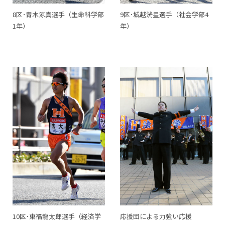
8区･青木涼真選手（生命科学部
9区･城越洸星選手（社会学部4
1年）
年）
10区･東福龍太郎選手（経済学
応援団による力強い応援