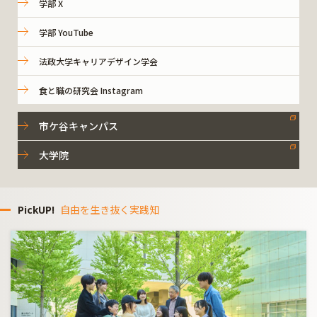
学部 X
学部 YouTube
法政大学キャリアデザイン学会
食と職の研究会 Instagram
市ケ谷キャンパス
大学院
PickUP!
自由を生き抜く実践知