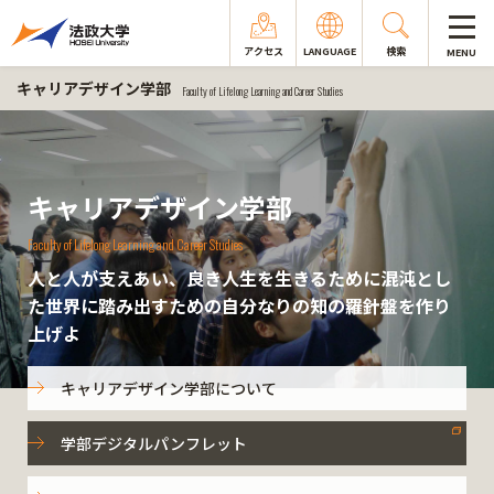
アクセス
LANGUAGE
検索
MENU
キャリアデザイン学部
Faculty of Lifelong Learning and Career Studies
キャリアデザイン学部
Faculty of Lifelong Learning and Career Studies
人と人が支えあい、良き人生を生きるために混沌とし
た世界に踏み出すための自分なりの知の羅針盤を作り
上げよ
キャリアデザイン学部について
学部デジタルパンフレット