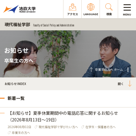
アクセス
LANGUAGE
検索
MENU
現代福祉学部
Faculty of Social Policy and Administration
お知らせ
卒業生の方へ
卒業生の方へ ホーム
お知らせ INDEX
新着一覧
【お知らせ】夏季休業期間中の電話応答に関するお知らせ
（2026年8月13日～19日）
2026年08月02日
現代福祉学部で学びたい方へ
在学生・保護者の方へ
卒業生の方へ