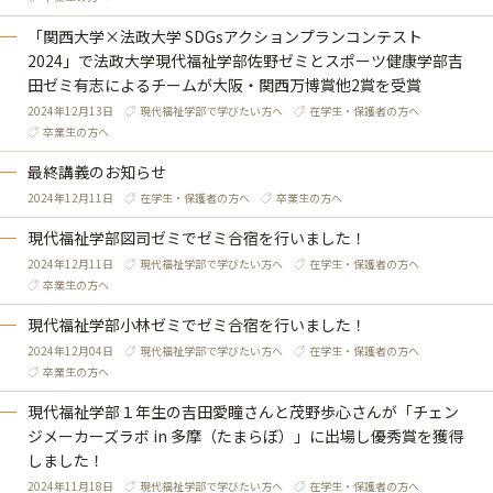
「関西大学×法政大学 SDGsアクションプランコンテスト
2024」で法政大学現代福祉学部佐野ゼミとスポーツ健康学部吉
田ゼミ有志によるチームが大阪・関西万博賞他2賞を受賞
2024年12月13日
現代福祉学部で学びたい方へ
在学生・保護者の方へ
卒業生の方へ
最終講義のお知らせ
2024年12月11日
在学生・保護者の方へ
卒業生の方へ
現代福祉学部図司ゼミでゼミ合宿を行いました！
2024年12月11日
現代福祉学部で学びたい方へ
在学生・保護者の方へ
卒業生の方へ
現代福祉学部小林ゼミでゼミ合宿を行いました！
2024年12月04日
現代福祉学部で学びたい方へ
在学生・保護者の方へ
卒業生の方へ
現代福祉学部１年生の吉田愛瞳さんと茂野歩心さんが「チェン
ジメーカーズラボ in 多摩（たまらぼ）」に出場し優秀賞を獲得
しました！
2024年11月18日
現代福祉学部で学びたい方へ
在学生・保護者の方へ