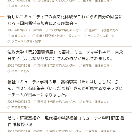
2023年03月01日
現代福祉学部で学びたい方へ
在学生・保護者の方へ
卒業生の方へ
新しいコミュニティでの異文化体験がこれからの自分の財産に
なる～国内留学参加者による座談会～
2023年02月27日
広報課
法政大学で学びたい方へ
在学生・保護者の方へ
卒業生の方へ
企業・研究者・地域・一般の方へ
学生生活・スポーツ
グローバル教育・留学
法政大学「第23回環境展」で福祉コミュニティ学科４年 吉永
日向子（よしながひなこ）さんの作品が展示されました。
2023年02月16日
現代福祉学部で学びたい方へ
在学生・保護者の方へ
卒業生の方へ
福祉コミュニティ学科３年 高橋李実（たかはしももみ）さ
ん、同２年石田茉央（いしだまお）さんが所属する女子ラグビ
ーチームが日本一になりました。
2023年02月11日
現代福祉学部で学びたい方へ
在学生・保護者の方へ
卒業生の方へ
ゼミ・研究室紹介：現代福祉学部福祉コミュニティ学科 野田 岳
仁 准教授ゼミ
2023年02月08日
広報課
法政大学で学びたい方へ
在学生・保護者の方へ