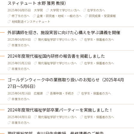
スティテュート 水野 雅男 教授）
2025年06月05日
大学院
大学院で学びたい方へ
在学生の方へ
修了生の方へ
企業・研究者・地域・一般の方へ
研究成果・受賞情報
地域創造インスティテュート
外部講師を招き、施設実習に向けた心構えを学ぶ講義を開催
2025年06月04日
現代福祉学部で学びたい方へ
在学生・保護者の方へ
卒業生の方へ
2024年度現代福祉国内研修の報告書を掲載しました
2025年05月22日
現代福祉学部で学びたい方へ
在学生・保護者の方へ
卒業生の方へ
ゴールデンウィーク中の業務取り扱いのお知らせ（2025年4月
27日～5月6日）
2025年04月16日
広報課
各種申請・手続き
在学生・保護者の方へ
卒業生の方へ
2024年度現代福祉学部卒業パーティーを実施しました！
2025年04月01日
現代福祉学部で学びたい方へ
在学生・保護者の方へ
卒業生の方へ
現代福祉学部 布川日佐史教授 最終講義のご報告