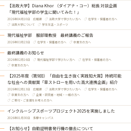
【法政大学】Diana Khor （ダイアナ・コー）総長 対談企画
「現代福祉学部の学生に聞いてみた！」
2026年04月10日
広報課
法政大学で学びたい方へ
在学生・保護者の方へ
法政大学について
学生生活・スポーツ
現代福祉学部 服部環教授 最終講義のご報告
2026年03月23日
在学生・保護者の方へ
卒業生の方へ
最終講義のお知らせ
2026年02月16日
現代福祉学部で学びたい方へ
在学生・保護者の方へ
卒業生の方へ
【2025年度（第9回）「自由を生き抜く実践知大賞】持続可能
な社会への貢献賞「草ストローを用いた高大連携企画」紹介
2026年02月13日
広報課
法政大学で学びたい方へ
在学生・保護者の方へ
卒業生の方へ
企業・研究者・地域・一般の方へ
ご寄付・ご支援をお考えの方へ
インクルーシブスポーツプロジェクト2025を実施しました
2026年01月30日
多摩キャンパス
【お知らせ】自動証明書発行機の撤去について