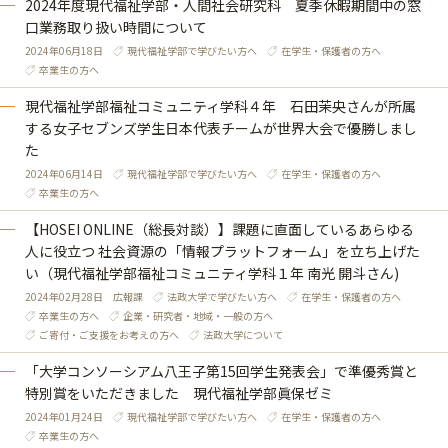
2024年度現代福祉学部・人間社会研究科 夏季休暇期間中の窓
口業務取り扱い時間について
2024年06月18日
現代福祉学部で学びたい方へ
在学生・保護者の方へ
卒業生の方へ
現代福祉学部福祉コミュニティ学科４年 石田茉央さんが所属
する女子セブンズ学生日本代表チームが世界大会で優勝しまし
た
2024年06月14日
現代福祉学部で学びたい方へ
在学生・保護者の方へ
卒業生の方へ
【HOSEI ONLINE（総長対談）】課題に直面しているあらゆる
人に役立つ 社会資源の「情報プラットフォーム」を立ち上げた
い（現代福祉学部福祉コミュニティ学科１年 南光 開斗さん)
2024年02月28日
広報課
法政大学で学びたい方へ
在学生・保護者の方へ
卒業生の方へ
企業・研究者・地域・一般の方へ
ご寄付・ご支援をお考えの方へ
法政大学について
「大学コンソーシアム八王子第15回学生発表会」で準優秀賞と
特別賞をいただきました 現代福祉学部眞保ゼミ
2024年01月24日
現代福祉学部で学びたい方へ
在学生・保護者の方へ
卒業生の方へ