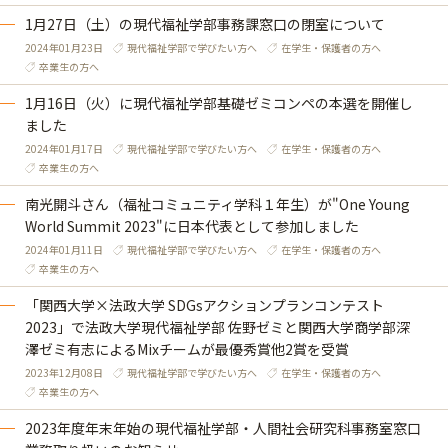
1月27日（土）の現代福祉学部事務課窓口の閉室について
2024年01月23日
現代福祉学部で学びたい方へ
在学生・保護者の方へ
卒業生の方へ
1月16日（火）に現代福祉学部基礎ゼミコンペの本選を開催し
ました
2024年01月17日
現代福祉学部で学びたい方へ
在学生・保護者の方へ
卒業生の方へ
南光開斗さん（福祉コミュニティ学科１年生）が"One Young
World Summit 2023"に日本代表として参加しました
2024年01月11日
現代福祉学部で学びたい方へ
在学生・保護者の方へ
卒業生の方へ
「関西大学×法政大学 SDGsアクションプランコンテスト
2023」で法政大学現代福祉学部 佐野ゼミと関西大学商学部深
澤ゼミ有志によるMixチームが最優秀賞他2賞を受賞
2023年12月08日
現代福祉学部で学びたい方へ
在学生・保護者の方へ
卒業生の方へ
2023年度年末年始の現代福祉学部・人間社会研究科事務室窓口