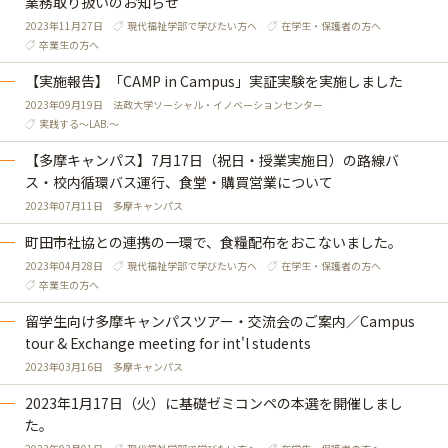
業務取り扱いのお知らせ
2023年11月27日
現代福祉学部で学びたい方へ
在学生・保護者の方へ
卒業生の方へ
【実施報告】「CAMP in Campus」実証実験を実施しました
2023年09月19日
法政大学ソーシャル・イノベーションセンター
実践する～LAB.～
【多摩キャンパス】7月17日（祝日・授業実施日）の路線バ
ス・校内循環バス運行、食堂・購買営業について
2023年07月11日
多摩キャンパス
町田市社協との連携の一環で、食糧配布をおこないました。
2023年04月28日
現代福祉学部で学びたい方へ
在学生・保護者の方へ
卒業生の方へ
留学生向け多摩キャンパスツアー・交流会のご案内／Campus
tour & Exchange meeting for int'l students
2023年03月16日
多摩キャンパス
2023年1月17日（火）に基礎ゼミコンペの本選を開催しまし
た。