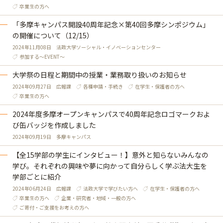
卒業生の方へ
「多摩キャンパス開設40周年記念×第40回多摩シンポジウム」
の開催について（12/15）
2024年11月08日
法政大学ソーシャル・イノベーションセンター
参加する～EVENT～
大学祭の日程と期間中の授業・業務取り扱いのお知らせ
2024年09月27日
広報課
各種申請・手続き
在学生・保護者の方へ
卒業生の方へ
2024年度多摩オープンキャンパスで40周年記念ロゴマークおよ
び缶バッジを作成しました
2024年09月19日
多摩キャンパス
【全15学部の学生にインタビュー！】意外と知らないみんなの
学び。それぞれの興味や夢に向かって自分らしく学ぶ法大生を
学部ごとに紹介
2024年06月24日
広報課
法政大学で学びたい方へ
在学生・保護者の方へ
卒業生の方へ
企業・研究者・地域・一般の方へ
ご寄付・ご支援をお考えの方へ