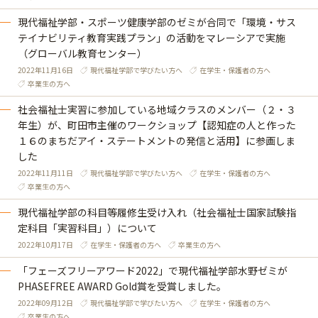
現代福祉学部・スポーツ健康学部のゼミが合同で「環境・サス
テイナビリティ教育実践プラン」の活動をマレーシアで実施
（グローバル教育センター）
2022年11月16日
現代福祉学部で学びたい方へ
在学生・保護者の方へ
卒業生の方へ
社会福祉士実習に参加している地域クラスのメンバー（２・３
年生）が、町田市主催のワークショップ【認知症の人と作った
１６のまちだアイ・ステートメントの発信と活用】に参画しま
した
2022年11月11日
現代福祉学部で学びたい方へ
在学生・保護者の方へ
卒業生の方へ
現代福祉学部の科目等履修生受け入れ（社会福祉士国家試験指
定科目「実習科目」）について
2022年10月17日
在学生・保護者の方へ
卒業生の方へ
「フェーズフリーアワード2022」で現代福祉学部水野ゼミが
PHASEFREE AWARD Gold賞を受賞しました。
2022年09月12日
現代福祉学部で学びたい方へ
在学生・保護者の方へ
卒業生の方へ