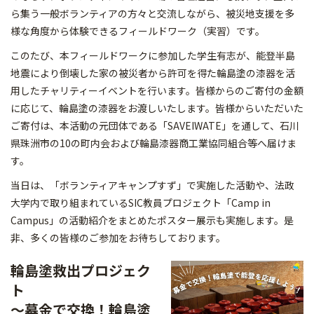
ら集う一般ボランティアの方々と交流しながら、被災地支援を多
様な角度から体験できるフィールドワーク（実習）です。
このたび、本フィールドワークに参加した学生有志が、能登半島
地震により倒壊した家の被災者から許可を得た輪島塗の漆器を活
用したチャリティーイベントを行います。皆様からのご寄付の金額
に応じて、輪島塗の漆器をお渡しいたします。皆様からいただいた
ご寄付は、本活動の元団体である「SAVEIWATE」を通して、石川
県珠洲市の10の町内会および輪島漆器商工業協同組合等へ届けま
す。
当日は、「ボランティアキャンプすず」で実施した活動や、法政
大学内で取り組まれているSIC教員プロジェクト「Camp in
Campus」の活動紹介をまとめたポスター展示も実施します。是
非、多くの皆様のご参加をお待ちしております。
輪島塗救出プロジェク
ト
～募金で交換！輪島塗