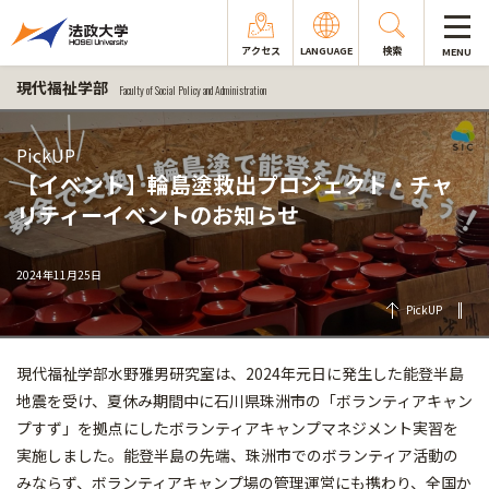
アクセス
LANGUAGE
検索
MENU
現代福祉学部
Faculty of Social Policy and Administration
PickUP
【イベント】輪島塗救出プロジェクト・チャ
リティーイベントのお知らせ
2024年11月25日
PickUP
現代福祉学部水野雅男研究室は、2024年元日に発生した能登半島
地震を受け、夏休み期間中に石川県珠洲市の「ボランティアキャン
プすず」を拠点にしたボランティアキャンプマネジメント実習を
実施しました。能登半島の先端、珠洲市でのボランティア活動の
みならず、ボランティアキャンプ場の管理運営にも携わり、全国か