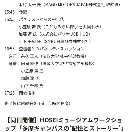
木村 太一 氏（MAGO MOTORS JAPAN株式会社 取締役）
15:45 休憩
15:55 パネリストからの報告②
小笠原 舞 氏（こどもみらい探求社 共同代表）
加藤 遼 氏（株式会社パソナ JOB HUB）
山下 千絵 氏（SMBC日興証券株式会社）
16:55 登壇者とのパネルディスカッション
進行：糸久 正人（法政大学 社会学部教授）
登壇：図司 直也（法政大学 現代福祉学部教授）
小笠原 舞 氏
加藤 遼 氏
山下 千絵 氏
17:25 閉会挨拶
終了後に懇親会を予定（1時間程度）
【同日開催】HOSEIミュージアムワークショ
ップ「多摩キャンパスの’記憶とストーリー’」