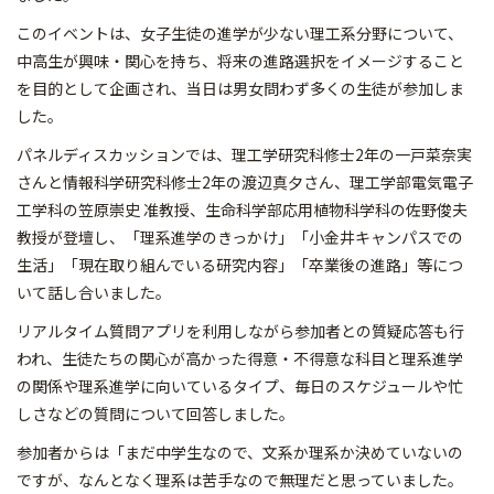
このイベントは、女子生徒の進学が少ない理工系分野について、
中高生が興味・関心を持ち、将来の進路選択をイメージすること
を目的として企画され、当日は男女問わず多くの生徒が参加しま
した。
パネルディスカッションでは、理工学研究科修士2年の一戸菜奈実
さんと情報科学研究科修士2年の渡辺真夕さん、理工学部電気電子
工学科の笠原崇史 准教授、生命科学部応用植物科学科の佐野俊夫
教授が登壇し、「理系進学のきっかけ」「小金井キャンパスでの
生活」「現在取り組んでいる研究内容」「卒業後の進路」等につ
いて話し合いました。
リアルタイム質問アプリを利用しながら参加者との質疑応答も行
われ、生徒たちの関心が高かった得意・不得意な科目と理系進学
の関係や理系進学に向いているタイプ、毎日のスケジュールや忙
しさなどの質問について回答しました。
参加者からは「まだ中学生なので、文系か理系か決めていないの
ですが、なんとなく理系は苦手なので無理だと思っていました。