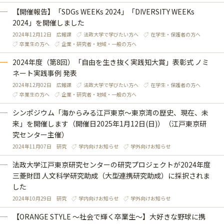
【開催報告】「SDGs WEEKs 2024」「DIVERSITY WEEKs
2024」を開催しました
2024年12月12日
広報課
法政大学で学びたい方へ
在学生・保護者の方へ
卒業生の方へ
企業・研究者・地域・一般の方へ
2024年度（第8回）「自由を生き抜く実践知大賞」表彰式 ノミ
ネート実践事例 発表
2024年12月02日
広報課
法政大学で学びたい方へ
在学生・保護者の方へ
卒業生の方へ
企業・研究者・地域・一般の方へ
シンポジウム「海からみる江戸東京～東京湾の歴史、現在、未
来」を開催します（開催日2025年1月12日(日)）（江戸東京研
究センター主催）
2024年11月07日
研究
学内向けお知らせ
学外向けお知らせ
法政大学江戸東京研究センターの研究プロジェクトが2024年度
三菱財団 人文科学研究助成（大型連携研究助成）に採択されま
した
2024年10月29日
研究
学内向けお知らせ
学外向けお知らせ
【ORANGE STYLE ～社会で輝く卒業生～】大好きな野球に携