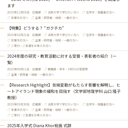
ます
2025年11月05日
広報課
法政大学で学びたい方へ
在学生・保護者の方へ
卒業生の方へ
企業・研究者・地域・一般の方へ
【特集】どうする？ “ガクチカ”
2025年10月21日
広報課
法政大学で学びたい方へ
在学生・保護者の方へ
卒業生の方へ
企業・研究者・地域・一般の方へ
ご寄付・ご支援をお考えの方へ
2024年度の研究・教育活動に対する受賞・表彰者の紹介（一
覧）
2025年09月11日
広報課
教職員・学生・OBOGの受賞等
企業・研究者・地域・一般の方へ
【Research Highlight】気候変動がもたらす影響を解明し、ヒ
ートアイランド現象の緩和を目指す（文学部地理学科 山口 隆子
教授）
2025年05月30日
広報課
法政大学で学びたい方へ
在学生・保護者の方へ
卒業生の方へ
企業・研究者・地域・一般の方へ
ご寄付・ご支援をお考えの方へ
2025年入学式 Diana Khor総長 式辞