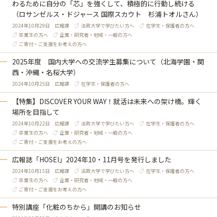
わるために自分の「芯」を強くして、積極的に行動し続ける
（ロサンゼルス・ドジャース 国際スカウト 杉浦トオルさん）
2024年10月29日
広報課
法政大学で学びたい方へ
在学生・保護者の方へ
卒業生の方へ
企業・研究者・地域・一般の方へ
ご寄付・ご支援をお考えの方へ
2025年度 国内大学への交流学生募集について（北海学園・関
西・沖縄・名桜大学）
2024年10月25日
広報課
在学生・保護者の方へ
【特集】DISCOVER YOUR WAY！就活は未来への架け橋。輝く
場所を目指して
2024年10月22日
広報課
法政大学で学びたい方へ
在学生・保護者の方へ
卒業生の方へ
企業・研究者・地域・一般の方へ
ご寄付・ご支援をお考えの方へ
広報誌「HOSEI」2024年10・11月号を発行しました
2024年10月15日
広報課
法政大学で学びたい方へ
在学生・保護者の方へ
卒業生の方へ
企業・研究者・地域・一般の方へ
ご寄付・ご支援をお考えの方へ
特別講座「化粧のちから」開講のお知らせ