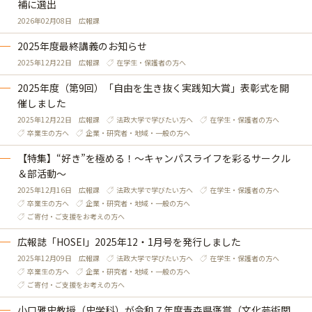
補に選出
2026年02月08日
広報課
2025年度最終講義のお知らせ
2025年12月22日
広報課
在学生・保護者の方へ
2025年度（第9回）「自由を生き抜く実践知大賞」表彰式を開
催しました
2025年12月22日
広報課
法政大学で学びたい方へ
在学生・保護者の方へ
卒業生の方へ
企業・研究者・地域・一般の方へ
【特集】“好き”を極める！～キャンパスライフを彩るサークル
＆部活動～
2025年12月16日
広報課
法政大学で学びたい方へ
在学生・保護者の方へ
卒業生の方へ
企業・研究者・地域・一般の方へ
ご寄付・ご支援をお考えの方へ
広報誌「HOSEI」2025年12・1月号を発行しました
2025年12月09日
広報課
法政大学で学びたい方へ
在学生・保護者の方へ
卒業生の方へ
企業・研究者・地域・一般の方へ
ご寄付・ご支援をお考えの方へ
小口雅史教授（史学科）が令和７年度青森県褒賞（文化芸術関