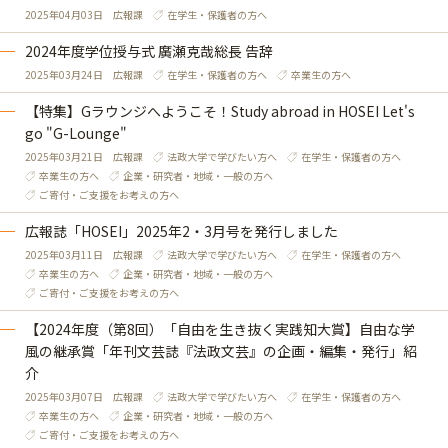
2025年04月03日
広報課
在学生・保護者の方へ
2024年度学位授与式 廣瀬克哉総長 告辞
2025年03月24日
広報課
在学生・保護者の方へ
卒業生の方へ
【特集】Gラウンジへようこそ！Study abroad in HOSEI Let's
go "G-Lounge"
2025年03月21日
広報課
法政大学で学びたい方へ
在学生・保護者の方へ
卒業生の方へ
企業・研究者・地域・一般の方へ
ご寄付・ご支援をお考えの方へ
広報誌「HOSEI」2025年2・3月号を発行しました
2025年03月11日
広報課
法政大学で学びたい方へ
在学生・保護者の方へ
卒業生の方へ
企業・研究者・地域・一般の方へ
ご寄付・ご支援をお考えの方へ
【2024年度（第8回）「自由を生き抜く実践知大賞】自由な学
風の継承賞「年刊文芸誌『法政文芸』の企画・編集・発行」紹
介
2025年03月07日
広報課
法政大学で学びたい方へ
在学生・保護者の方へ
卒業生の方へ
企業・研究者・地域・一般の方へ
ご寄付・ご支援をお考えの方へ