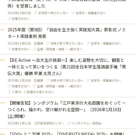
係）を受賞しました
2025年12月02日
文学部で学びたい方へ
在学生・保護者の方へ
卒業生の方へ
2025年度（第9回）「自由を生き抜く実践知大賞」表彰式 ノミ
ネート実践事例 発表
2025年12月02日
広報課
法政大学で学びたい方へ
在学生・保護者の方へ
卒業生の方へ
企業・研究者・地域・一般の方へ
【BE Active ～法大生の挑戦～】楽しむ姿勢を大切に、観客と
一体となって笑いをつくる（第21回全日本学生落語選手権「策
伝大賞」優勝 早瀬 太亮さん）
2025年11月18日
広報課
法政大学で学びたい方へ
在学生・保護者の方へ
卒業生の方へ
企業・研究者・地域・一般の方へ
ご寄付・ご支援をお考えの方へ
【開催告知】シンポジウム「江戸東京の大名庭園をめぐって ー
つくられ、描かれ、受け継がれる空間ー」（2026年1月10日
(土)開催）
2025年11月11日
江戸東京研究センター
シンポジウム・研究会
「SDGs ミニ万博 2025」「DIVERSITY WEEKs 2025」を開催し