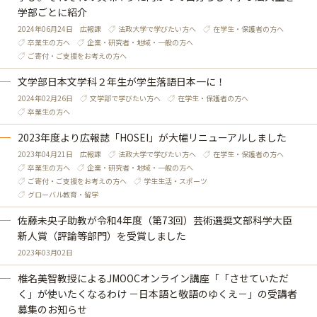
学部ごとに紹介
2024年06月24日
広報課
法政大学で学びたい方へ
在学生・保護者の方へ
卒業生の方へ
企業・研究者・地域・一般の方へ
ご寄付・ご支援をお考えの方へ
文学部日本文学科２年生が学生落語日本一に！
2024年02月26日
文学部で学びたい方へ
在学生・保護者の方へ
卒業生の方へ
2023年度より広報誌「HOSEI」が大幅リニューアルしました
2023年04月21日
広報課
法政大学で学びたい方へ
在学生・保護者の方へ
卒業生の方へ
企業・研究者・地域・一般の方へ
ご寄付・ご支援をお考えの方へ
学生生活・スポーツ
グローバル教育・留学
佐藤未央子助教が令和4年度（第73回）芸術選奨文部科学大臣
新人賞（評論等部門）を受賞しました
2023年03月02日
椎名美智教授によるJMOOCオンライン講座「「させていただ
く」が使いたくなるわけ －日本語と敬語のゆくえ－」の受講者
募集のお知らせ