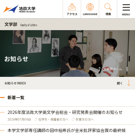
アクセス
LANGUAGE
検索
MENU
文学部
Faculty of Letters
お知らせ
文学部 ホーム
お知らせ INDEX
新着一覧
2026年度法政大学英文学会総会・研究発表会開催のお知らせ
2026年07月06日
在学生・保護者の方へ
卒業生の方へ
本学文学部専任講師の田中裕希氏が全米批評家協会賞の最終候