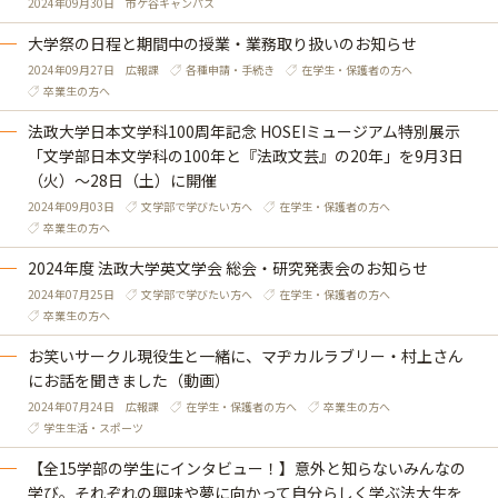
2024年09月30日
市ケ谷キャンパス
大学祭の日程と期間中の授業・業務取り扱いのお知らせ
2024年09月27日
広報課
各種申請・手続き
在学生・保護者の方へ
卒業生の方へ
法政大学日本文学科100周年記念 HOSEIミュージアム特別展示
「文学部日本文学科の100年と『法政文芸』の20年」を9月3日
（火）～28日（土）に開催
2024年09月03日
文学部で学びたい方へ
在学生・保護者の方へ
卒業生の方へ
2024年度 法政大学英文学会 総会・研究発表会のお知らせ
2024年07月25日
文学部で学びたい方へ
在学生・保護者の方へ
卒業生の方へ
お笑いサークル現役生と一緒に、マヂカルラブリー・村上さん
にお話を聞きました（動画）
2024年07月24日
広報課
在学生・保護者の方へ
卒業生の方へ
学生生活・スポーツ
【全15学部の学生にインタビュー！】意外と知らないみんなの
学び。それぞれの興味や夢に向かって自分らしく学ぶ法大生を