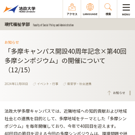
アクセス
LANGUAGE
検索
MENU
現代福祉学部
Faculty of Social Policy and Administration
お知らせ
「多摩キャンパス開設40周年記念×第40回
多摩シンポジウム」の開催について
（12/15）
2024年11月08日
イベント・行事
産官学・社会連携
お知らせ
法政大学多摩キャンパスでは、近隣地域への知的貢献および地域
社会との連携を目的として、多摩地域をテーマとした「多摩シン
ポジウム」を毎年開催しており、今年で40回目を迎えます。
40回目の節目を迎える今回の多摩シンポジウムは、環境問題や地