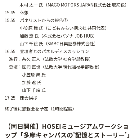
木村 太一 氏（MAGO MOTORS JAPAN株式会社 取締役）
15:45 休憩
15:55 パネリストからの報告②
小笠原 舞 氏（こどもみらい探求社 共同代表）
加藤 遼 氏（株式会社パソナ JOB HUB）
山下 千絵 氏（SMBC日興証券株式会社）
16:55 登壇者とのパネルディスカッション
進行：糸久 正人（法政大学 社会学部教授）
登壇：図司 直也（法政大学 現代福祉学部教授）
小笠原 舞 氏
加藤 遼 氏
山下 千絵 氏
17:25 閉会挨拶
終了後に懇親会を予定（1時間程度）
【同日開催】HOSEIミュージアムワークショ
ップ「多摩キャンパスの’記憶とストーリー’」