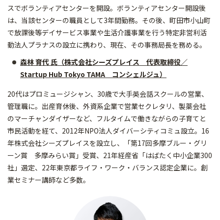
スでボランティアセンターを開設。ボランティアセンター開設後
は、当該センターの職員として3年間勤務。その後、町田市小山町
で放課後等デイサービス事業や生活介護事業を行う特定非営利活
動法人プラナスの設立に携わり、現在、その事務局長を務める。
森林 育代 氏（株式会社シーズプレイス 代表取締役／
Startup Hub Tokyo TAMA コンシェルジュ）
20代はプロミュージシャン、30歳で大手英会話スクールの営業、
管理職に。出産育休後、外資系企業で営業セクレタリ、製薬会社
のマーチャンダイザーなど、フルタイムで働きながらの子育てと
市民活動を経て、2012年NPO法人ダイバーシティコミュ設立。16
年株式会社シーズプレイスを設立し、「第17回多摩ブルー・グリ
ーン賞 多摩みらい賞」受賞、21年経産省「はばたく中小企業300
社」選定、22年東京都ライフ・ワーク・バランス認定企業に。創
業セミナー講師など多数。