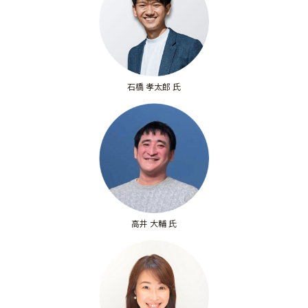
石橋 孝太郎 氏
高井 大輔 氏