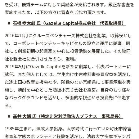
を受け、優秀チームに対して奨励金が支給されます。厳正な審査を
実施するため、以下の方々に審査をご協力頂きます。
石橋 孝太郎 氏（Gazelle Capital株式会社 代表取締役）
2016年11月にクルーズベンチャーズ株式会社を創業。取締役とし
て、コーポレートベンチャーキャピタルの設立と運用に従事。同
社にて創業初期の起業家を中心に投資活動を展開した。その後同
社を親会社に合併させたのち、退職。
2019年5月にGazelle Capitalを新たに創業し、代表パートナーに
就任。また個人としては、学生向け中古教科書売買収益を活かし
た途上国の教育支援会社や、所縁のない宮崎県にて事業承継を実
施し、焼酎を中心とした酒販小売り会社を経営。自身のもつ様々
なバックグラウンドを活かし、多面的な視点から投資先に伴走す
る。
高井 大輔 氏（特定非営利活動法人プラナス 事務局長）
1985年生まれ。法政大学出身。大学時代に行っていた町田市障害
者青年学級のボランティア経験を活かし、法政大学多摩キャンパ