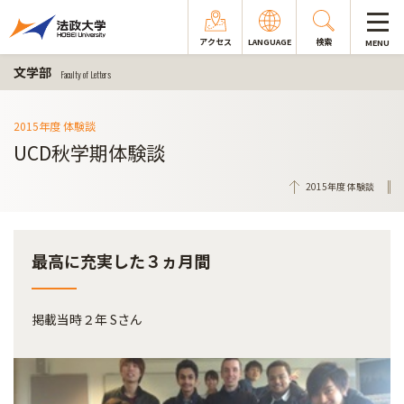
アクセス
LANGUAGE
検索
MENU
文学部
Faculty of Letters
2015年度 体験談
UCD秋学期体験談
2015年度 体験談
最高に充実した３ヵ月間
掲載当時２年 Sさん