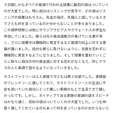
５日間しかもすべてが英語で行われる授業に最初の頃はついていく
のが大変でした。特に自分はリスニングが苦手で、その頃はリス
ニングの授業はもちろん、先生の指示、外国人と話しているとき
でさえも何を言っているのか分からないことが多々ありました。
この語学研修には他にサウジアラビア人やクウェート人の学生も
参加していました。彼らは元々英会話能力が長けている者が多
く、さらに授業中は積極的に発言するなど英語力向上に対する意
識が違いました。自分も彼らに負けないように、失敗を恐れずに
積極的に発言するようになりました。そして授業を重ねていくご
とに徐々に自分の中の英会話に対する恐れがなくなり、同じクラ
スの人と英語で話せるようになっていきました。
ホストファミリーは５人家族で子どもは男３兄弟でした。家族皆
がフレンドリーに接してくれて、ホストファミリーとの生活に不
安を抱いていた自分にとって優しい家族のもとで生活できて嬉し
かったです。しかし、ネイティブである家族の英語の話すスピード
はかなり速く、初めの頃はついていくのが大変でした。いつも仲
良く接してくれているのもあって何を言っているのか分からないと